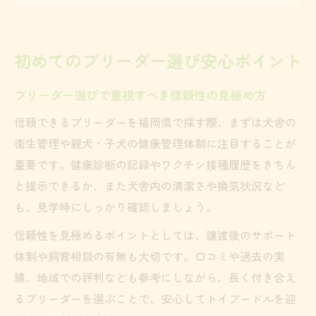
良質なブリーダーに共通するチェックポイ
ント
初めてのブリーダー選び安心ポイント
ブリーダーの説明対応で比較したいポイン
ト
ブリーダー選びで重視すべき信頼性の見極め方
トイプードルを迎える理想の環境を探す
信頼できるブリーダーを福岡県で探す際、まずは犬舎の
ブリーダーが大切にする快適な飼育環境と
衛生管理や親犬・子犬の健康管理体制に注目することが
は
重要です。健康診断の記録やワクチン接種履歴をきちん
トイプードルに適した生活環境のポイント
と提示できるか、また犬舎内の清潔さや換気状況など
紹介
も、見学時にしっかり確認しましょう。
ブリーダーの飼育空間から分かる環境の質
信頼性を見極めるポイントとしては、譲渡後のサポート
健康なトイプードルに必要な環境づくり
体制や飼育相談の有無も大切です。口コミや過去の実
ブリーダーが心がける理想の子犬環境とは
績、地域での評判なども参考にしながら、長く付き合え
るブリーダーを選ぶことで、安心してトイプードルを迎
健康な子犬と出会うためのブリーダー基準