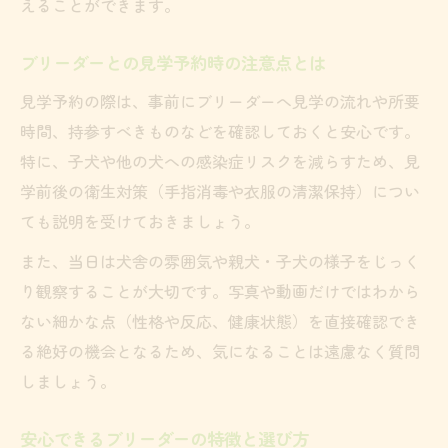
えることができます。
ブリーダーが実施する健康管理の具体例
健康なトイプードル選びで見るべきポイン
ブリーダーとの見学予約時の注意点とは
ト
見学予約の際は、事前にブリーダーへ見学の流れや所要
ブリーダーの健康診断体制と安心要素
時間、持参すべきものなどを確認しておくと安心です。
信頼できるブリーダーの健康チェック方法
特に、子犬や他の犬への感染症リスクを減らすため、見
健康的な子犬のためのブリーダーの配慮
学前後の衛生対策（手指消毒や衣服の清潔保持）につい
見学で確認したい育成環境の大切さとは
ても説明を受けておきましょう。
ブリーダー見学時に注視したい飼育環境の
また、当日は犬舎の雰囲気や親犬・子犬の様子をじっく
要素
り観察することが大切です。写真や動画だけではわから
ブリーダーが配慮する子犬のストレス管理
ない細かな点（性格や反応、健康状態）を直接確認でき
見学で重視したいブリーダーの衛生保持
る絶好の機会となるため、気になることは遠慮なく質問
育成環境から判断するブリーダーの誠実さ
しましょう。
ブリーダーの環境整備と子犬の健康関係
安心できるブリーダーの特徴と選び方
福岡県で信頼を集めるブリーダーの特徴