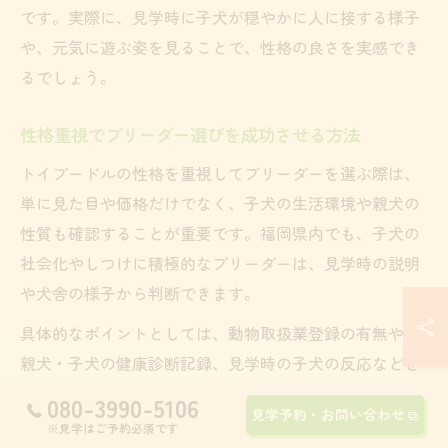
です。実際に、見学時に子犬が穏やかに人に接する様子
や、元気に遊ぶ姿を見ることで、性格の良さを実感でき
るでしょう。
性格重視でブリーダー選びを成功させる方法
トイプードルの性格を重視してブリーダーを選ぶ際は、
単に見た目や価格だけでなく、子犬の生活環境や親犬の
性質も確認することが重要です。福岡県内でも、子犬の
社会化やしつけに積極的なブリーダーは、見学時の説明
や犬舎の様子から判断できます。
具体的なポイントとしては、動物取扱業登録の有無や、
親犬・子犬の健康診断記録、見学時の子犬の反応などを
チェックしましょう。また、ブリーダーが子犬の性格や
080-3990-5106
見学予約・お問い合わせ
成長過程について丁寧に説明してくれるかどうかも信頼
※見学はご予約必須です