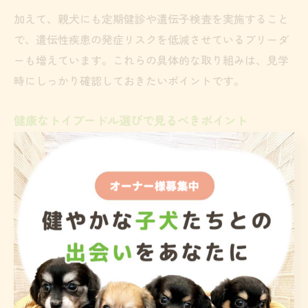
加えて、親犬にも定期健診や遺伝子検査を実施すること
で、遺伝性疾患の発症リスクを低減させているブリーダ
ーも増えています。これらの具体的な取り組みは、見学
時にしっかり確認しておきたいポイントです。
健康なトイプードル選びで見るべきポイント
健康なトイプードルを選ぶ際は、まず被毛の艶や目の輝
き、元気な動きなど外見の健康状態を観察することが大
切です。特に目や耳、口の中に異常がないか、皮膚トラ
ブルがないかなど細かい部分までチェックしましょう。
次に、ワクチン接種や健康診断の記録がきちんと管理さ
れているかも確認が必要です。信頼できるブリーダー
は、子犬ごとに健康記録を用意し、見学時に提示してく
れることが多いです。