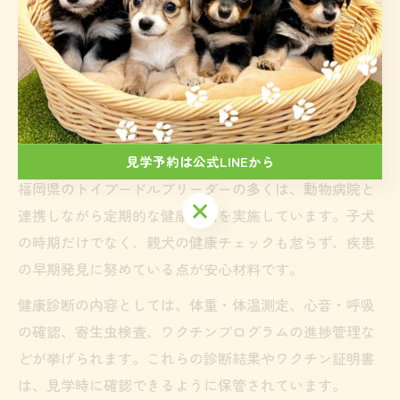
さらに、親犬の性格や健康状態も見ておくことで、将来
的な性格傾向や体質を予測しやすくなります。見学時に
は、子犬の様子だけでなく親犬の対応や犬舎全体の雰囲
気も観察しましょう。
ブリーダーの健康診断体制と安心要素
見学予約は公式LINEから
福岡県のトイプードルブリーダーの多くは、動物病院と
見学予約は公式LINEから
連携しながら定期的な健康診断を実施しています。子犬
の時期だけでなく、親犬の健康チェックも怠らず、疾患
の早期発見に努めている点が安心材料です。
健康診断の内容としては、体重・体温測定、心音・呼吸
の確認、寄生虫検査、ワクチンプログラムの進捗管理な
どが挙げられます。これらの診断結果やワクチン証明書
は、見学時に確認できるように保管されています。