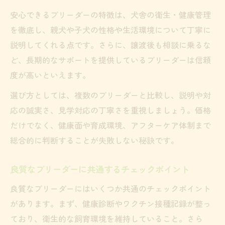
安心できるブリーダーの特徴は、犬舎の衛生・健康管理
ブリーダーが重視する信頼構築の取り組み
を徹底し、親犬や子犬の性格や生活環境について丁寧に
口コミで高評価のブリーダーに共通する点
説明してくれる点です。さらに、譲渡後も相談に乗るな
安心できるブリーダーの対応と情報開示
ど、長期的なサポートを提供しているブリーダーは信頼
ブリーダーが提供するサポート内容の魅力
度が高いといえます。
信頼されるブリーダーの犬舎運営方針
選び方としては、複数のブリーダーと比較し、説明や対
育てやすい性格重視の子犬選び実践ガイド
応の誠実さ、見学対応の丁寧さを重視しましょう。価格
ブリーダーが育てる性格良好な子犬の特徴
だけでなく、健康面や育成環境、アフターケア体制まで
性格重視でブリーダー選びを成功させる方
総合的に判断することが失敗しない秘訣です。
法
ブリーダーのしつけ方針と子犬の性格形成
良質なブリーダーに共通するチェックポイント
見学で分かるブリーダーの性格重視ポイン
良質なブリーダーにはいくつか共通のチェックポイント
ト
があります。まず、健康診断やワクチン接種記録が整っ
家庭犬向けに配慮されたブリーダーの姿勢
ており、衛生的な飼育環境を維持していること。さら