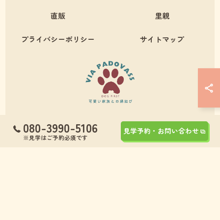
直販
里親
プライバシーポリシー
サイトマップ
080-3990-5106
見学予約・お問い合わせ
© 2026 九州のブリーダーならVia Padova55 ALL RIGHTS RESERVED.
※見学はご予約必須です