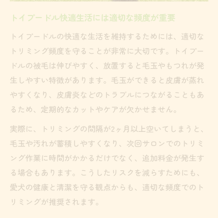
ル回避
トイプードル快適生活には適切な頻度が重要
トイプードルの毛玉予防には頻繁なお手入
トイプードルの快適な生活を維持するためには、適切な
れを
トリミング頻度を守ることが非常に大切です。トイプー
トイプードルの理想的なトリミング間隔とは
ドルの被毛は伸びやすく、放置すると毛玉やもつれが発
トイプードルに適したトリミング間隔の選
生しやすい特徴があります。毛玉ができると皮膚が蒸れ
び方
やすくなり、皮膚炎などのトラブルにつながることもあ
理想的なトイプードルのトリミングサイク
るため、定期的なカットやケアが欠かせません。
ル解説
実際に、トリミングの間隔が2ヶ月以上空いてしまうと、
トイプードルのトリミング間隔調整のポイ
毛玉や汚れが蓄積しやすくなり、次回サロンでのトリミ
ント
ング作業に時間がかかるだけでなく、追加料金が発生す
トイプードルの健康に最適なトリミング間
る場合もあります。こうしたリスクを減らすためにも、
隔
愛犬の健康と清潔を守る観点からも、適切な頻度でのト
リミングが推奨されます。
トイプードルの理想頻度と間隔管理の重要
性