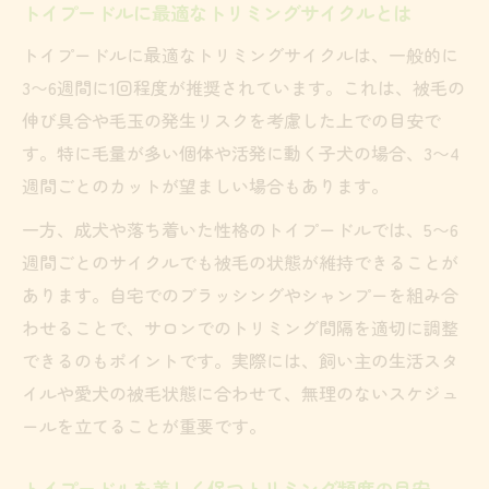
まる
トイプードルに最適なトリミングサイクルとは
トイプードルの健康管理に最適な頻度とは
トイプードルに最適なトリミングサイクルは、一般的に
トイプードル健康維持に必要なトリミング
3〜6週間に1回程度が推奨されています。これは、被毛の
間隔
伸び具合や毛玉の発生リスクを考慮した上での目安で
トイプードルの健康管理は頻度がポイント
す。特に毛量が多い個体や活発に動く子犬の場合、3〜4
トイプードル健康維持のための適切な頻度
週間ごとのカットが望ましい場合もあります。
選び
一方、成犬や落ち着いた性格のトイプードルでは、5〜6
自宅ケアとサロン活用でトイプードルの毛玉対
週間ごとのサイクルでも被毛の状態が維持できることが
策
あります。自宅でのブラッシングやシャンプーを組み合
トイプードルは自宅ケアとサロンで毛玉予
わせることで、サロンでのトリミング間隔を適切に調整
防
できるのもポイントです。実際には、飼い主の生活スタ
トイプードル毛玉対策は自宅ケアとサロン
イルや愛犬の被毛状態に合わせて、無理のないスケジュ
活用
ールを立てることが重要です。
トイプードルを守る自宅とサロンのケア頻
トイプードルを美しく保つトリミング頻度の目安