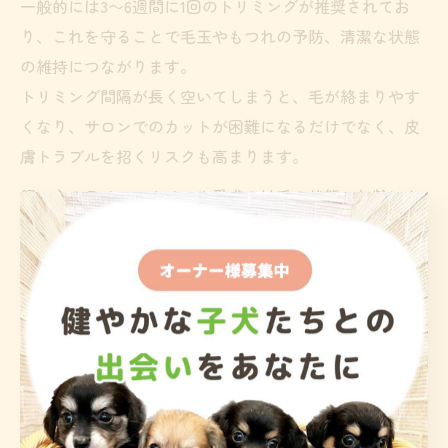
一般的には3〜6週間に1回のトリミングが推奨されてお
り、これを守ることで毛玉やもつれの予防、清潔な状態
の維持につながります。
トリミング間隔が長く空いてしまうと、毛が絡まりやす
くなり、サロンでのカットが困難になるだけでなく、皮
膚トラブルを招くリスクも高まります。
飼い主のライフスタイルや愛犬の被毛の状態、年齢によ
っても最適な間隔は変わります。
例えば、毛量が多い個体や活発に外で遊ぶトイプードル
は、より短いサイクルでのトリミングが必要となる場合
があります。
初めてトリミングを経験する子犬の場合は、徐々にサロ
ンに慣れさせるためにも、短めの間隔で通うことが望ま
しいです。