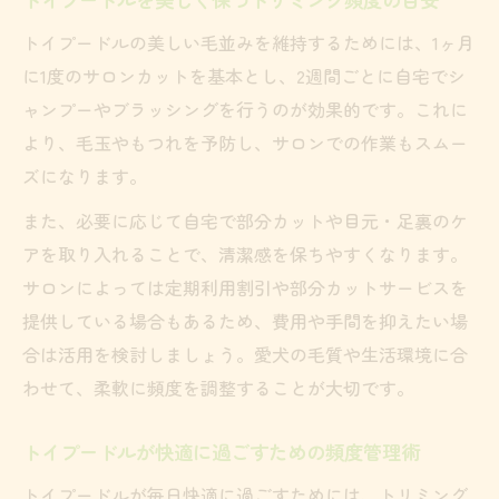
度
トイプードルの美しい毛並みを維持するためには、1ヶ月
トイプードルの毛玉防止は自宅＋サロンで
に1度のサロンカットを基本とし、2週間ごとに自宅でシ
実現
ャンプーやブラッシングを行うのが効果的です。これに
トイプードルのケア頻度を自宅とサロンで
より、毛玉やもつれを予防し、サロンでの作業もスムー
最適化
ズになります。
また、必要に応じて自宅で部分カットや目元・足裏のケ
アを取り入れることで、清潔感を保ちやすくなります。
サロンによっては定期利用割引や部分カットサービスを
提供している場合もあるため、費用や手間を抑えたい場
合は活用を検討しましょう。愛犬の毛質や生活環境に合
わせて、柔軟に頻度を調整することが大切です。
トイプードルが快適に過ごすための頻度管理術
トイプードルが毎日快適に過ごすためには、トリミング