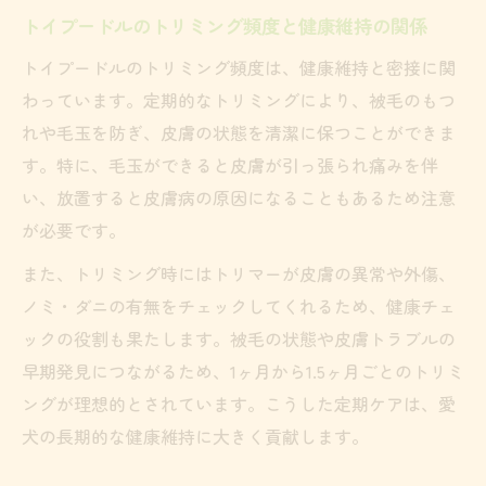
トイプードルのトリミング頻度と健康維持の関係
日々のケアが導くトイプードル美しい被毛維持
術
トイプードルのトリミング頻度は、健康維持と密接に関
わっています。定期的なトリミングにより、被毛のもつ
トイプードルの日々のケアで被毛美を維持
れや毛玉を防ぎ、皮膚の状態を清潔に保つことができま
トイプードルの被毛維持に欠かせない日常
す。特に、毛玉ができると皮膚が引っ張られ痛みを伴
ケア
い、放置すると皮膚病の原因になることもあるため注意
トイプードルを美しく保つ日々のケアポイ
が必要です。
ント
また、トリミング時にはトリマーが皮膚の異常や外傷、
トイプードルの健康な被毛を守るケア習慣
ノミ・ダニの有無をチェックしてくれるため、健康チェ
トイプードルの艶やかな被毛を支えるケア
ックの役割も果たします。被毛の状態や皮膚トラブルの
頻度
早期発見につながるため、1ヶ月から1.5ヶ月ごとのトリミ
トリミング頻度で差がつくトイプードルの健康
ングが理想的とされています。こうした定期ケアは、愛
管理
犬の長期的な健康維持に大きく貢献します。
トイプードルの健康はトリミング頻度で決