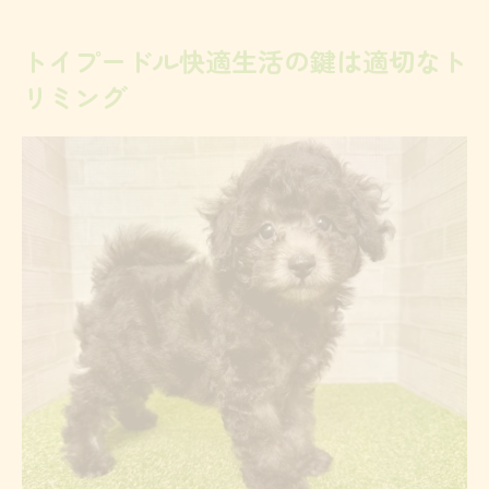
とは
トイプードル快適生活の鍵は適切なト
トイプードルを美しく保つトリミング頻度
リミング
の目安
トイプードルが快適に過ごすための頻度管
理術
毛玉予防ならトイプードルのお手入れ頻度を見
直そう
トイプードルの毛玉予防はお手入れ頻度が
鍵
トイプードルの毛玉対策に最適なお手入れ
回数
毛玉リスクを減らすトイプードルの頻度管
理法
トイプードルのお手入れ頻度で毛玉トラブ