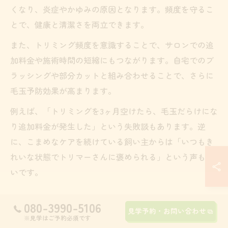
くなり、炎症やかゆみの原因となります。頻度を守るこ
とで、健康と清潔さを両立できます。
また、トリミング頻度を意識することで、サロンでの追
加料金や施術時間の短縮にもつながります。自宅でのブ
ラッシングや部分カットと組み合わせることで、さらに
毛玉予防効果が高まります。
例えば、「トリミングを3ヶ月空けたら、毛玉だらけにな
り追加料金が発生した」という失敗談もあります。逆
に、こまめなケアを続けている飼い主からは「いつもき
れいな状態でトリマーさんに褒められる」という声も多
いです。
トイプードル健康維持のための適切な頻度選び
080-3990-5106
見学予約・お問い合わせ
※見学はご予約必須です
トイプードルの健康維持には、愛犬に合ったトリミング