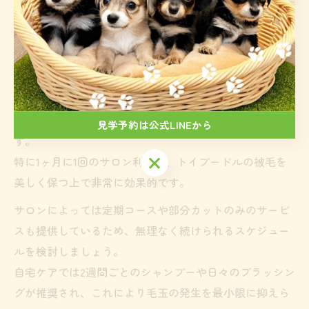
理想的なトイプードルのトリミングサイクル解説
理想的なトリミングサイクルは、サロンでのカットを3〜
6週間ごとに設定し、その合間に自宅でのシャンプーやブ
ラッシングを取り入れることです。
このスケジュールを守ることで、毛玉やもつれの発生を
抑え、トリミングサロンでの作業もスムーズになりま
見学予約は公式LINEから
す。
見学予約は公式LINEから
特に1ヶ月に1回のサロン利用は、トイプードルの被毛を
美しく保つ上で非常に効果的です。
サロンによっては定期コースや部分カットのみのサービ
スも提供しているため、無理なく続けられるスケジュー
ルを検討しましょう。
自宅ケアでは2週間ごとのシャンプーや日々のブラッシン
グが推奨され、これにより毛玉の発生を最小限に抑えら