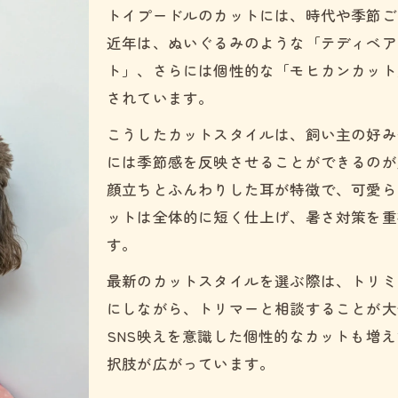
トイプードルのカットには、時代や季節ご
SNS映えするトイプードルカット紹介
近年は、ぬいぐるみのような「テディベア
トイプードルの顔カット種類で選ぶ楽しみ
ト」、さらには個性的な「モヒカンカット
顔スッキリも秋冬向きも楽しめる方法
されています。
トイプードル顔スッキリカットの極意
こうしたカットスタイルは、飼い主の好み
秋冬におすすめのトイプードルカット
には季節感を反映させることができるのが
トイプードルカット秋冬で差をつける
顔立ちとふんわりした耳が特徴で、可愛ら
顔カット種類ごとのお手入れ法解説
ットは全体的に短く仕上げ、暑さ対策を重
す。
トイプードル耳カット種類の選び方
話題のサマーカットで夏を快適に過ごす
最新のカットスタイルを選ぶ際は、トリミ
トイプードルサマーカットの種類と特徴
にしながら、トリマーと相談することが大
SNS映えを意識した個性的なカットも増
トイプードルのカットは何ミリが最適か
択肢が広がっています。
サマーカットで快適なトイプードル生活