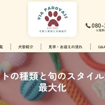
080-
※見学
覧
犬舎紹介
見学・お迎えの流れ
Q&
フリーゼ
ットの種類と旬のスタイル
ドル
最大化
アダックスフンド
ズ