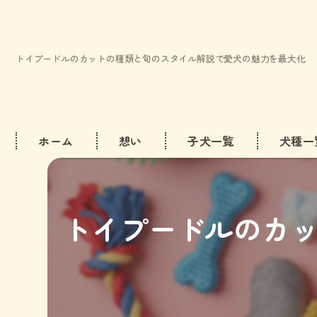
トイプードルのカットの種類と旬のスタイル解説で愛犬の魅力を最大化
ホーム
想い
子犬一覧
犬種一
ビション
トイプードルのカ
トイプー
ミニチュ
マルチー