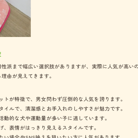
トイプードルサマーカット人気ランキング
短めテディベアカットの涼しさと魅力
テディベアやアフロなど種類別カット大解剖
テディベアカットの種類と特徴まとめ
トイプードルアフロカットの魅力を解説
較
パピーカットカタログで選ぶ楽しみ
トイプードル耳カット種類の違いとは
個性派まで幅広い選択肢がありますが、実際に人気が高い
る理由が見えてきます。
マズルカット種類で印象を変える方法
見学予約は公式LINEから
見学予約は公式LINEから
愛犬の魅力を引き出すスタイル選びの極意
トイプードルカット種類で個性を表現
ットが特徴で、男女問わず圧倒的な人気を誇ります。
タイルで、清潔感とお手入れのしやすさが魅力です。
愛犬に似合うカットの見極め方ポイント
活動的な犬や運動量が多い子に適しています。
人気カットのオーダー時の伝え方実例
げ、表情がはっきり見えるスタイルです。
トイプードルカット種類とお手入れ方法
たい場合やSNS映えを狙いたい方に人気があります。