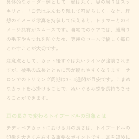
真で解説
具体的なオーダー例として「顔は丸く、目の周りはスッ
耳短めや長めのスタイル別カット例を紹介
キリと」「口元はふんわり残して可愛らしく」など、理
想のイメージ写真を持参して伝えると、トリマーとのイ
可愛いトイプードルカットを写真で比較す
メージ共有がスムーズです。自宅でのケアでは、顔周り
る方法
の毛玉やもつれを防ぐため、専用のコームで優しく毎日
SNS映えするテディベアカットの撮影ポイ
とかすことが大切です。
ント
注意点として、カット後すぐは丸いラインが強調されま
秋冬に人気のトイプードルカット傾向を解
すが、被毛の成長とともに形が崩れやすくなります。サ
説
ロンでのトリミング周期は3～4週間が目安です。こまめ
サロン帰りを保つ自宅お手入れの秘訣を公開
なカットを心掛けることで、ぬいぐるみ感を長持ちさせ
トイプードルのテディベアカットを長持ち
ることができます。
させる方法
自宅ケアでふんわり感を維持するブラッシ
耳の長さで変わるトイプードルの印象とは
ング術
テディベアカットにおける耳の長さは、トイプードルの
毛玉を防ぐトイプードルのお手入れポイン
印象を大きく左右する重要なポイントです。耳を短めに