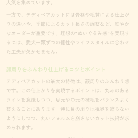
人気を集めています。
短めカットやパピーカットとの違いも解説
一方で、テディベアカットには骨格や毛質による仕上が
トイプードル短めカットとテディベアの差
りの違いや、季節によるカット長さの調整など、細やか
を比較
なオーダーが重要です。理想の“ぬいぐるみ感”を実現す
パピーカットとテディベアカットの特徴を
るには、愛犬一頭ずつの個性やライフスタイルに合わせ
解説
た工夫が欠かせません。
短めテディベアとパピーカットの選び方ガ
イド
顔周りをふんわり仕上げるコツとポイント
お手入れしやすいカットスタイルの選択ポ
テディベアカットの最大の特徴は、顔周りのふんわり感
イント
です。この仕上がりを実現するポイントは、丸みのある
トイプードルの毛質別おすすめカットを紹
ラインを意識しつつ、目元や口元の被毛をバランスよく
介
整えることにあります。特に目の周りは視界を遮らない
ようにしつつ、丸いフォルムを崩さないカット技術が求
写真で見るトイプードル最新テディベアカット
められます。
最新トイプードルテディベアカット集を写