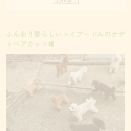
顔周りをふんわり仕上げるコツとポイント
耳の長さで変わるトイプードルの印象とは
短めテディベアカットの特徴と選び方を解
ふんわり愛らしいトイプードルのテデ
説
ィベアカット術
子犬におすすめのトイプードルテディベア
カット
理想のテディベアカットで叶えるぬいぐるみ感
トイプードルの顔を丸く見せるテディベア
カット術
理想のぬいぐるみ感を引き出す長めカット
の工夫
トイプードルカットで叶えるふんわり仕上
げの秘訣
可愛さ際立つ耳長めのテディベアスタイル