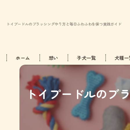
トイプードルのブラッシングやり方と毎日ふわふわを保つ実践ガイド
ホーム
想い
子犬一覧
犬種一
ビション
トイプードルのブ
トイプー
ミニチュ
マルチー