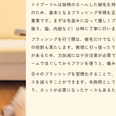
トイプードルは独特のカールした被毛を持
ピンブラシやスプレーでふわふわ感をアップ
のため、基本となるブラッシング手順を正
ふわふわを保つトイプードルのケアタイミング
重要です。まずは毛並みに沿って優しくブ
嫌がる愛犬に配慮したトイプードルケア術
後ろ、脇、内股など）は特に丁寧に行いま
トイプードルが嫌がる原因と優しい接し方の工夫
ブラッシングを行う際は、被毛だけでなく
嫌がるトイプードルもリラックスできるケア方法
の役割も果たします。無理に引っ張ったり
ブラッシング嫌い克服のための段階的アプローチ
があるため、力加減には十分注意が必要で
トイプードルの苦手部位をやさしくケアする工夫
ームでほぐしてからブラシを使うと、痛み
ご褒美を活用したトイプードルの信頼関係づくり
日々のブラッシングを習慣化することで、
トイプードルの毛玉予防に効果的なコツとは
スを減らすことができます。失敗例として
トイプードルの毛玉ができやすい部位と予防法
り、カットが必要になったケースもあるた
毛玉予防に最適なスリッカーブラシの使い方
日常ケアでトイプードルの毛玉を防ぐポイント