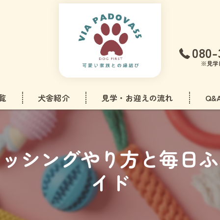
080-
※見学
覧
犬舎紹介
見学・お迎えの流れ
Q&
フリーゼ
ラッシングやり方と毎日ふ
ドル
イド
アダックスフンド
ズ