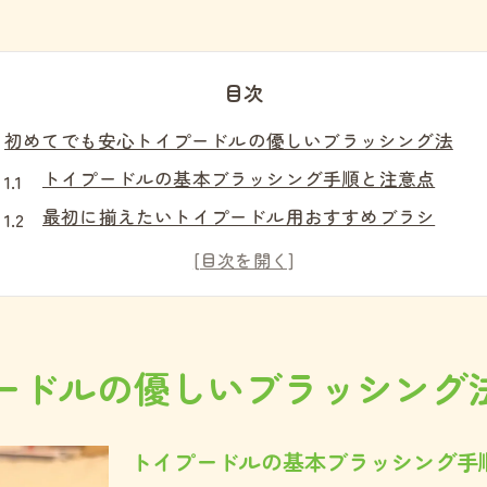
目次
初めてでも安心トイプードルの優しいブラッシング法
トイプードルの基本ブラッシング手順と注意点
最初に揃えたいトイプードル用おすすめブラシ
優しい力加減でトイプードルの被毛を守るコツ
トイプードルが嫌がりにくいブラッシング順序
初めてでも安心なトイプードルケアのポイント
ふわふわ感を保つための日々のお手入れポイント
ードルの優しいブラッシング
トイプードルのふわふわ維持に欠かせない習慣
毛玉予防とふわふわ感を両立するブラッシング術
トイプードルの基本ブラッシング手
トイプードルの被毛をふわふわにする毎日の工夫