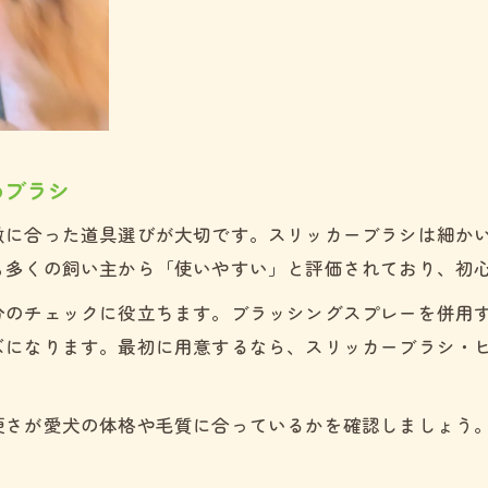
毛玉を見つけた時のトイプードルの対処法
スプレー併用でトイプードルの毛玉を防ぐコツ
適切なブラシ選びが被毛の美しさを左右する理由
トイプードルにおすすめのブラシ種類と特徴
スリッカーブラシとピンブラシの違いと選び方
めブラシ
トイプードルの被毛に合うブラシの選定ポイント
ふわふわを叶えるトイプードル用ブラシの選び方
徴に合った道具選びが大切です。スリッカーブラシは細か
も多くの飼い主から「使いやすい」と評価されており、初
ブラッシングスプレー活用で被毛を美しく保つ方法
見学予約は公式LINEから
見学予約は公式LINEから
毎日を楽しく変えるトイプードルのブラッシング習慣
分のチェックに役立ちます。ブラッシングスプレーを併用
ズになります。最初に用意するなら、スリッカーブラシ・
トイプードルの毎日ケアを習慣化するコツ
リラックスタイムに最適なブラッシングタイミング
愛犬と楽しむトイプードルのふわふわ習慣
硬さが愛犬の体格や毛質に合っているかを確認しましょう
。
褒めて伸ばすトイプードルのケアモチベーション