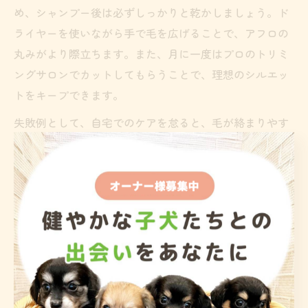
め、シャンプー後は必ずしっかりと乾かしましょう。ド
ライヤーを使いながら手で毛を広げることで、アフロの
丸みがより際立ちます。また、月に一度はプロのトリミ
ングサロンでカットしてもらうことで、理想のシルエッ
トをキープできます。
失敗例として、自宅でのケアを怠ると、毛が絡まりやす
くなり、せっかくのアフロカットも台無しになってしま
います。日々のちょっとした手間が、写真映えする美し
いまんまるアフロに繋がります。
まんまるアフロを保つブラッシングのコツと注意点
アフロカットのまんまるシルエットを長く楽しむために
は、ブラッシングのコツを押さえておくことが重要で
す。まず、ブラッシングは毎日同じ時間に行うことで、