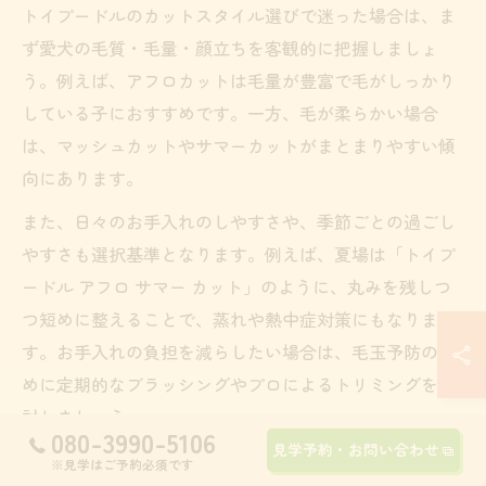
トイプードルのカットスタイル選びで迷った場合は、ま
ず愛犬の毛質・毛量・顔立ちを客観的に把握しましょ
う。例えば、アフロカットは毛量が豊富で毛がしっかり
している子におすすめです。一方、毛が柔らかい場合
は、マッシュカットやサマーカットがまとまりやすい傾
向にあります。
また、日々のお手入れのしやすさや、季節ごとの過ごし
やすさも選択基準となります。例えば、夏場は「トイプ
ードル アフロ サマー カット」のように、丸みを残しつ
つ短めに整えることで、蒸れや熱中症対策にもなりま
す。お手入れの負担を減らしたい場合は、毛玉予防のた
めに定期的なブラッシングやプロによるトリミングを検
討しましょう。
080-3990-5106
見学予約・お問い合わせ
最終的には、家族のライフスタイルや愛犬の性格も考慮
※見学はご予約必須です