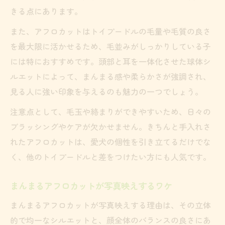
きる点にあります。
カット選び迷うならマッシュとアフロの違いを
解説
また、アフロカットはトイプードルの毛量や毛質の良さ
を最大限に活かせるため、毛並みがしっかりしている子
トイプードルのマッシュカットとアフロの
には特におすすめです。頭部と耳を一体化させた球体シ
見分け方
ルエットによって、まんまる感や柔らかさが強調され、
まんまるアフロとマッシュルームの違いを
見る人に強い印象を与えるのも魅力の一つでしょう。
解説
注意点として、毛玉や絡まりができやすいため、日々の
アフロカット画像から選ぶ理想のスタイル
ブラッシングやケアが欠かせません。きちんと手入れさ
顔と耳のつながりで印象が変わるカットの
れたアフロカットは、愛犬の個性を引き立てるだけでな
特徴
く、他のトイプードルと差をつけたい方にも人気です。
トイプードルのカットで迷った時の選び方
ポイント
まんまるアフロカットが写真映えするワケ
長めの耳が生むアフロカットの華やかさ
まんまるアフロカットが写真映えする理由は、その立体
トイプードルアフロで耳を長めに残すメリ
的で均一なシルエットと、顔全体のバランスの良さにあ