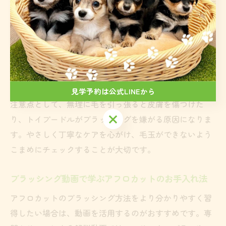
トイプードルも慣れやすくなります。
毛が乾いた状態で、毛流れに逆らいながらスリッカーブ
ラシを使うと、ふんわりと立体的になります。特に耳の
周りや頭頂部はボリュームが出やすい部分なので、重点
的にブラッシングしましょう。仕上げにコームで全体の
形を整えると、きれいな球体が作れます。
見学予約は公式LINEから
注意点として、無理に毛を引っ張ると皮膚を傷つけた
見学予約は公式LINEから
り、トイプードルがブラッシングを嫌がる原因になりま
す。やさしく丁寧なケアを心がけ、毛玉ができないよう
こまめにチェックすることが大切です。
ブラッシング動画で学ぶアフロカットのお手入れ法
アフロカットのブラッシング方法をより分かりやすく習
得したい場合は、動画を活用するのがおすすめです。専