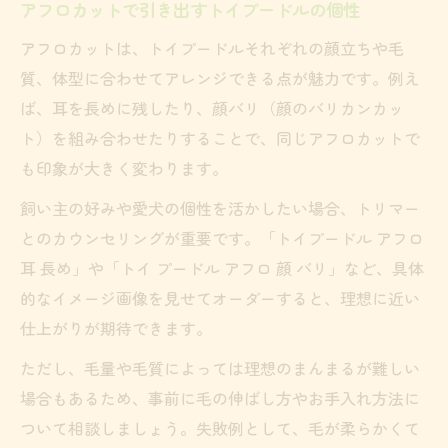
トリマーとの相談で失敗しないアフロカッ
アフロカットで引き出すトイプードルの個性
ト術
アフロカットは、トイプードルそれぞれの顔立ちや毛
写真や画像を活用した具体的なオーダー方
質、体型に合わせてアレンジできる点が魅力です。例え
法
ば、耳を長めに残したり、顔バリ（顔のバリカンカッ
サマー仕様など季節に合わせたアフロカッ
ト）を組み合わせたりすることで、同じアフロカットで
トの伝え方
も印象が大きく変わります。
飼い主の好みや愛犬の個性を活かしたい場合、トリマー
とのカウンセリングが重要です。「トイプードル アフロ
耳 長め」や「トイ プードル アフロ 顔 バリ」など、具体
的なイメージ画像を見せてオーダーすると、理想に近い
仕上がりが期待できます。
ただし、毛量や毛質によっては理想のまんまるが難しい
場合もあるため、事前に毛の伸ばし方やお手入れ方法に
ついて相談しましょう。失敗例として、毛が柔らかくて