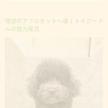
アフロカットで引き出すトイプードルの個
性
理想のアフロカットへ導くトイプード
アフロカット画像から見る理想のまんまる
ルの魅力発見
感
アフロとマッシュカットの特徴を比較解説
ふんわりまんまるアフロを叶えるブラッシング
術
トイプードルの毛玉を防ぐ正しいブラッシ
ング手順
スリッカーブラシで作るアフロカットのふ
わふわ感
アフロカット維持に欠かせない日々のケア
方法
まんまるアフロを保つブラッシングのコツ