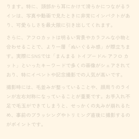
ット
ります。特に、頭部から耳にかけて滑らかにつながるラ
アフロカットの華やかさを際立たせる耳の
インは、写真や動画で見たときに非常にインパクトがあ
長さ
り、可愛らしさを最大限に引き出してくれます。
アフロカットと耳長めスタイルの写真映え
さらに、アフロカットは明るい背景やカラフルな小物と
術
合わせることで、より一層「ぬいぐるみ感」が際立ちま
まんまるアフロと長い耳の組み合わせが可
す。実際にSNSでは「まんまる トイプードル アフロ カ
愛い理由
ット」といったキーワードで多くの画像がシェアされて
トイプードルの耳を活かしたアフロスタイ
おり、特にイベントや記念撮影での人気が高いです。
ルの秘訣
撮影時には、毛並みが整っていることや、顔周りのライ
トリマーに伝える理想のトイプードルアフロカ
ンが左右対称になっていることが重要です。お手入れ不
ット
足で毛玉ができてしまうと、せっかくの丸みが崩れるた
トイプードルアフロカットを上手に伝える
め、事前のブラッシングやトリミング直後に撮影するの
ポイント
がポイントです。
理想のまんまる感をオーダーで叶える方法