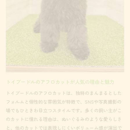
と注意点
ブラッシング動画で学ぶアフロカットのお
手入れ法
アフロカットならトイプードルの個性最大限
トイプードルアフロカットで個性を引き立
てる方法
顔バリや耳長めで変わるアフロカットの印
象
トイプードルのアフロカットが人気の理由と魅力
ビションフリーゼ風のアフロカットも楽し
める
トイプードルのアフロカットは、独特のまんまるとした
フォルムと個性的な雰囲気が特徴で、SNSや写真撮影の
トイプードルのカット王道としてのアフロ
場でもひときわ目立つスタイルです。多くの飼い主がこ
スタイル
のカットに憧れる理由は、ぬいぐるみのような愛らしさ
伸ばし方で変化するトイプードルアフロの
と、他のカットでは表現しにくいボリューム感が演出で
表情