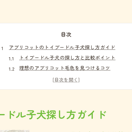
目次
アプリコットのトイプードル子犬探し方ガイド
トイプードル子犬の探し方と比較ポイント
理想のアプリコット毛色を見つけるコツ
希望する性格や特徴のトイプードル選び
熊本県で安心できる子犬情報の集め方
家族に合うトイプードルを選ぶ視点
健康重視で選ぶトイプードル子犬の比較ポイント
ードル子犬探し方ガイド
健康状態を見極めるトイプードルの選び方
アプリコット毛色と体質のチェック項目