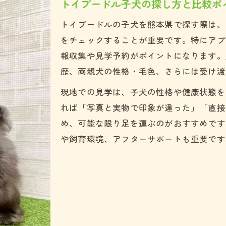
トイプードル子犬の探し方と比較ポ
血統やワクチン歴の確認が重要な理由
トイプードルの子犬を熊本県で探す際は、
将来の健康を左右するブリーダー選び
をチェックすることが重要です。特にアプ
トイプードル子犬の衛生管理を比較する
報収集や見学予約がポイントになります。
熊本県でも安心な子犬お迎えの秘訣を紹介
歴、両親犬の性格・毛色、さらには受け渡
トイプードルお迎え前の準備と注意点
現地での見学は、子犬の性格や健康状態を
熊本県で信頼できる販売元の選び方
れば「写真と実物で印象が違った」「直接
アプリコット子犬と家族の相性確認法
め、可能な限り足を運ぶのがおすすめです
見学や予約で重視すべきポイントとは
や飼育環境、アフターサポートも重要です
トイプードルお迎え後のサポート体制
アプリコット毛色の魅力と子犬選びのコツ
トイプードルのアプリコット毛色解説
毛色で見る子犬の性格傾向と特徴
色味の違いと成長による変化ポイント