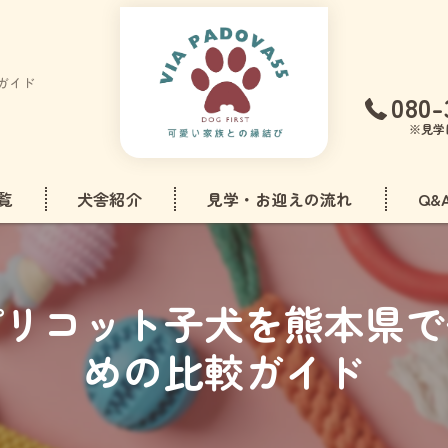
ガイド
080-
※見学
覧
犬舎紹介
見学・お迎えの流れ
Q&
フリーゼ
プリコット子犬を熊本県で
ドル
めの比較ガイド
アダックスフンド
ズ