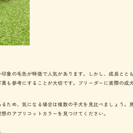
理想のアプリコット子犬の見分け方
家族の好みに合わせた毛色の選択法
初心者が知りたいブリーダー選びの注意点
信頼できるトイプードルブリーダーの特徴
ブリーダー直販で確認したい情報とは
ツ
子犬の育成環境が安心のポイントになる
アプリコット子犬の説明を見極める方法
い印象の毛色が特徴で人気があります。しかし、成長とと
写真も参考にすることが大切です。ブリーダーに実際の成
見学予約は公式LINEから
見学予約は公式LINEから
見学時のチェックリストと質問例
理想のトイプードル子犬を迎えるための最終チェック
トイプードル子犬お迎え前の最終確認事項
あるため、気になる場合は複数の子犬を見比べましょう。
理想のアプリコットカラーを見つけてください。
家族で話し合うべきポイントまとめ
契約や引き渡し時に注意したい点