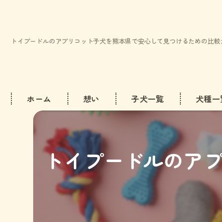
トイプードルのアプリコット子犬を熊本県で安心して見つけるための比較
ホーム
想い
子犬一覧
犬種一
ビション
トイプードルのア
トイプー
ミニチュ
マルチー