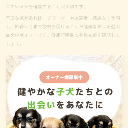
れているかを確認することが大切です。
不安な点があれば、ブリーダーや販売者に遠慮なく質問
し、納得いくまで説明を受けることが健康な子犬を選ぶ
最大のポイントです。健康証明書の有無も必ず確認しま
しょう。
トイプードルで失敗しないための注意点
トイプードルの子犬選びで後悔しないためには、見た目
だけで決めてしまわないことが重要です。可愛さや毛色
に目を奪われがちですが、生活スタイルや将来的なケア
のしやすさも考慮しましょう。
また、価格や即決の勧誘だけで判断せず、必ず複数の候
補を比較検討することが失敗防止のポイントです。引き
渡し後のサポート体制や健康保証の内容も事前に確認し