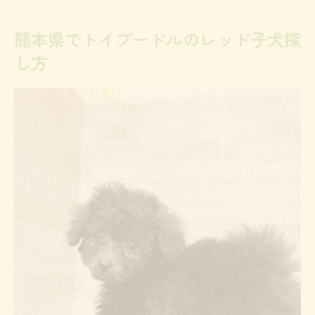
イント
熊本県でトイプードルのレッド子犬探
トイプードルのレッド子犬が人気の理由を
し方
紹介
トイプードル探しで知っておきたい注意点
理想のレッド子犬に出会うためのコツ
トイプードルの毛色レッドの魅力と選び方
理想のトイプードル子犬と出会うためのポ
イント
トイプードルを比較する際のチェック項目
まとめ
健康なトイプードル子犬を見極める方法
トイプードルで失敗しないための注意点
トイプードル選びで重視すべき安心ポイント