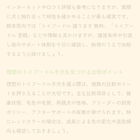
トイプードルの飼いやすさと注意点まとめ
インターネットや口コミ評価も参考になりますが、実際
トイプードル選びで役立つ比較チェックリ
に犬と触れ合って相性を確かめることが最も確実です。
スト
熊本県内では「トイプードル 譲ります 無料」「トイプー
初めての方におすすめのトイプードル情報
ドル 里親」などの情報も見かけますが、譲渡条件や引渡
し後のサポート体制を十分に確認し、納得のうえで決断
するよう心掛けましょう。
理想のトイプードル子犬を見つける比較ポイント
理想のトイプードル子犬を選ぶ際は、複数の比較ポイン
トを押さえることが大切です。主な比較項目として、健
康状態、毛色や毛質、両親犬の性格、ブリーダーの飼育
ポリシー、アフターサポートの有無が挙げられます。特
にレッドカラーの場合は、成長による色の変化や退色傾
向も確認しておきましょう。