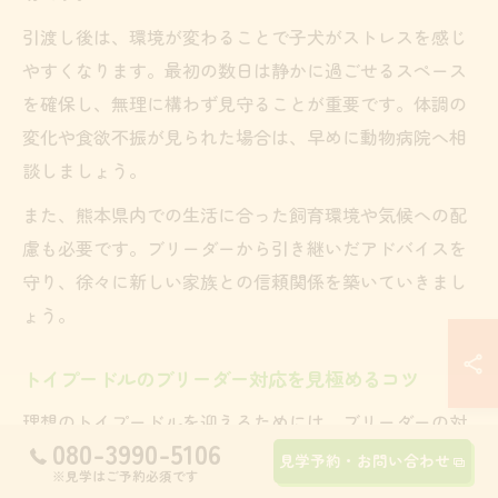
引渡し後は、環境が変わることで子犬がストレスを感じ
やすくなります。最初の数日は静かに過ごせるスペース
を確保し、無理に構わず見守ることが重要です。体調の
変化や食欲不振が見られた場合は、早めに動物病院へ相
談しましょう。
また、熊本県内での生活に合った飼育環境や気候への配
慮も必要です。ブリーダーから引き継いだアドバイスを
守り、徐々に新しい家族との信頼関係を築いていきまし
ょう。
トイプードルのブリーダー対応を見極めるコツ
理想のトイプードルを迎えるためには、ブリーダーの対
080-3990-5106
応や姿勢をしっかり見極めることが不可欠です。信頼で
見学予約・お問い合わせ
※見学はご予約必須です
きるブリーダーは、積極的に見学を受け入れ、子犬や親