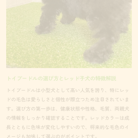
トイプードルの健康状態を見極めるコツ
トイプードル選びで確認すべき保証内容
レッド子犬の血統や性格のチェック方法
トイプードルの見学時に注目したい点
安心できるトイプードルブリーダーの特徴
レッド毛色の魅力が光る子犬選びの極意
トイプードルレッド毛色の人気ポイント解
説
トイプードルの選び方とレッド子犬の特徴解説
レッド毛色のトイプードルと他毛色の違い
トイプードルは小型犬として高い人気を誇り、特にレッ
トイプードル子犬の見た目と実際の性格比
ドの毛色は愛らしさと個性が際立つため注目されていま
較
す。選び方の第一歩は、健康状態や性格、毛質、両親犬
理想のトイプードルレッド子犬の選び方の
の情報をしっかり確認することです。レッドカラーは成
コツ
長とともに色味が変化しやすいので、将来的な毛色のイ
トイプードルレッドの健康維持のポイント
メージも加味して選ぶのがポイントです。