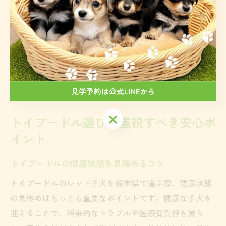
ておくと安心です。
初心者の方は、トイプードルの性格や必要な飼育環境に
ついて十分に学び、家族全員でよく話し合ってから迎え
ることをおすすめします。焦らず慎重に選ぶことで、理
想の新しい家族と長く幸せに過ごせます。
見学予約は公式LINEから
見学予約は公式LINEから
トイプードル選びで重視すべき安心ポ
イント
トイプードルの健康状態を見極めるコツ
トイプードルのレッド子犬を熊本県で選ぶ際、健康状態
の見極めはもっとも重要なポイントです。健康な子犬を
迎えることで、将来的なトラブルや医療費負担を減ら