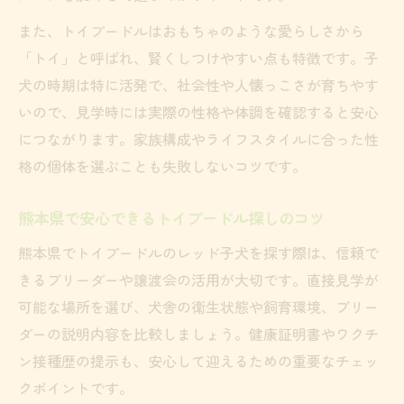
見学から引渡しまで失敗しないチェック術
また、トイプードルはおもちゃのような愛らしさから
トイプードル見学時に確認すべきポイント
「トイ」と呼ばれ、賢くしつけやすい点も特徴です。子
トイプードル子犬引渡し前後の注意事項
犬の時期は特に活発で、社会性や人懐っこさが育ちやす
いので、見学時には実際の性格や体調を確認すると安心
トイプードルのブリーダー対応を見極める
につながります。家族構成やライフスタイルに合った性
コツ
格の個体を選ぶことも失敗しないコツです。
トイプードルのレッド子犬を迎える流れ解
説
熊本県で安心できるトイプードル探しのコツ
失敗しないトイプードル引渡しのポイント
熊本県でトイプードルのレッド子犬を探す際は、信頼で
初めてでも安心なトイプードル選びの秘訣
きるブリーダーや譲渡会の活用が大切です。直接見学が
初心者が失敗しないトイプードル選びの基
可能な場所を選び、犬舎の衛生状態や飼育環境、ブリー
礎
ダーの説明内容を比較しましょう。健康証明書やワクチ
トイプードルレッド子犬を安心して迎える
ン接種歴の提示も、安心して迎えるための重要なチェッ
方法
クポイントです。