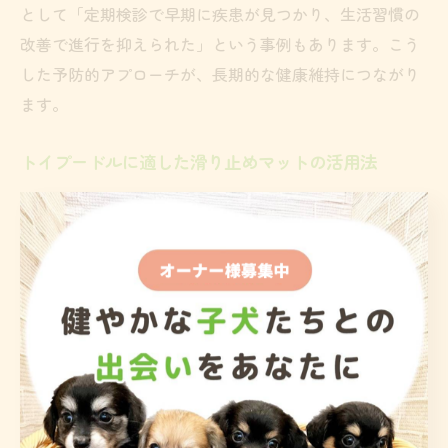
として「定期検診で早期に疾患が見つかり、生活習慣の
改善で進行を抑えられた」という事例もあります。こう
した予防的アプローチが、長期的な健康維持につながり
ます。
トイプードルに適した滑り止めマットの活用法
滑り止めマットは、トイプードルの膝蓋骨脱臼や関節疾
患のリスク低減に効果的なアイテムです。マットをリビ
ングや廊下、よく歩く場所に敷くことで、床での滑りを
防ぎ、足腰への負担を軽減します。特にフローリングの
家庭では、マットの導入が推奨されています。
選ぶ際は、洗濯可能で耐久性の高い素材を選び、定期的
に清潔を保つことが重要です。また、厚みやクッション
性も考慮し、犬が安心して歩ける環境を整えましょう。