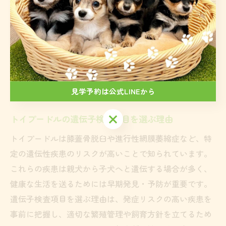
飼い主の口コミでは「マットを敷いてから転倒が減っ
た」「足取りがしっかりした」といった実感が多く寄せ
られています。
遺伝子検査の重要性とブリーダー選び
の目安
見学予約は公式LINEから
見学予約は公式LINEから
トイプードルの遺伝子検査項目を選ぶ理由
トイプードルは膝蓋骨脱臼や進行性網膜萎縮症など、特
定の遺伝性疾患のリスクが高いことで知られています。
これらの疾患は親犬から子犬へと遺伝する場合が多く、
健康な生活を送るためには早期発見・予防が重要です。
遺伝子検査項目を選ぶ理由は、発症リスクの高い疾患を
事前に把握し、適切な繁殖管理や飼育方針を立てるため