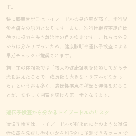
析
す。
なりやすい遺伝性疾患ごとのケアポイント
特に膝蓋骨脱臼はトイプードルの発症率が高く、歩行異
早期発見に役立つ健康チェックのすすめ
常や痛みの原因となります。また、進行性網膜萎縮症は
トイプードルの健康チェックで早期発見を
徐々に視力を失う難治性の目の疾患です。これらは外見
目指す
からは分かりづらいため、健康診断や遺伝子検査による
早期チェックが推奨されます。
遺伝性疾患を見逃さない日常観察のコツ
定期的な動物病院での検査が大切な理由
飼い主の体験談では「親犬の健康証明を確認してから子
トイプードルの視力や足腰の異変を見抜く
犬を迎えたことで、成長後も大きなトラブルがなかっ
方法
た」という声も多く、遺伝性疾患の種類と特性を知るこ
とが、安心して飼育を続ける第一歩となります。
健康チェックリストで病気リスクを減らす
安心な子犬選びで遺伝性疾患を回避する方法
遺伝子検査から分かるトイプードルのリスク
遺伝子検査済みトイプードル子犬の選び方
遺伝子検査は、トイプードルが将来的にどのような遺伝
先天性疾患リスクを減らす子犬選びのポイ
性疾患を発症しやすいかを科学的に予測できるツールで
ント