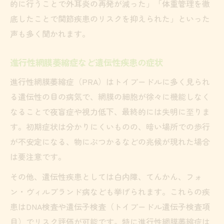
的に行うことで外耳炎の再発が減った」「体重管理を徹
底したことで関節疾患のリスクを抑えられた」といった
声も多く聞かれます。
進行性網膜萎縮症など遺伝性疾患の症状
進行性網膜萎縮症（PRA）はトイプードルに多く見られ
る遺伝性の目の病気で、網膜の細胞が徐々に機能しなく
なることで夜盲症や視力低下、最終的には失明に至りま
す。初期症状は分かりにくいものの、暗い場所での歩行
が不安定になる、物にぶつかるなどの兆候が現れた場合
は要注意です。
その他、遺伝性疾患としては白内障、てんかん、フォ
ン・ヴィルブランド病なども挙げられます。これらの疾
患はDNA検査や遺伝子検査（トイプードル遺伝子検査項
目）でリスク評価が可能です。特に進行性網膜萎縮症は