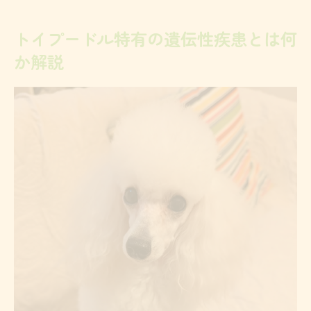
グ解説
トイプードル特有の遺伝性疾患とは何
トイプードルの先天性疾患と遺伝要因の関
か解説
係
遺伝性疾患が集団発生する背景について
先天性疾患リスクを減らす生活環境の工夫
トイプードルの発症リスクを抑える住環境
対策
膝蓋骨脱臼予防に役立つ床や段差の工夫
トイプードルの運動と体重管理で健康維持
先天性疾患の悪化要因を避ける生活習慣の
ポイント
トイプードルに適した滑り止めマットの活
用法