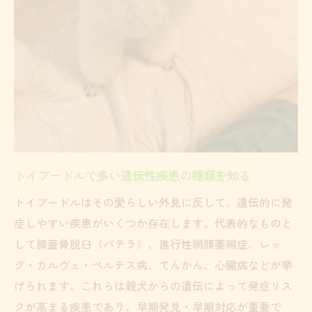
遺伝子検査の重要性とブリーダー選びの目安
トイプードルの遺伝子検査項目を選ぶ理由
信頼できるブリーダー選びのチェックポイ
ント
遺伝子検査済み子犬の選び方と安心ポイン
ト
トイプードルの遺伝子検査3項目の意味を解
説
トイプードルで多い遺伝性疾患の種類を知る
遺伝子検査結果の見極め方と注意点
トイプードルはその愛らしい外見に反して、遺伝的に発
膝蓋骨脱臼など発症しやすい病気の特徴
症しやすい疾患がいくつか存在します。代表的なものと
トイプードルの膝蓋骨脱臼の特徴と予防策
して膝蓋骨脱臼（パテラ）、進行性網膜萎縮症、レッ
トイプードルがなりやすい病気を徹底解説
グ・カルヴェ・ペルテス病、てんかん、心臓病などが挙
進行性網膜萎縮症など遺伝性疾患の症状
げられます。これらは親犬からの遺伝によって発症リス
トイプードルの病気になる確率と要因を分
クが高まる疾患であり、早期発見・早期対応が重要で