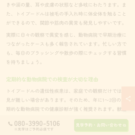
きや涙の量、耳や皮膚の状態など多岐にわたります。ま
た、トイプードルは被毛の手入れ時に体全体を触ること
ができるので、関節や筋肉の異常も発見しやすいです。
実際に日々の観察で異変を感じ、動物病院で早期治療に
つながったケースも多く報告されています。忙しい方で
も、毎日のブラッシングや散歩の際にチェックする習慣
を持ちましょう。
定期的な動物病院での検査が大切な理由
トイプードルの遺伝性疾患は、家庭での観察だけでは発
見が難しい場合があります。そのため、年に1〜2回の定
期的な動物病院での健康診断が強く推奨されます。獣医
師による専門的な検査は、膝蓋骨脱臼や進行性網膜萎縮
080-3990-5106
見学予約・お問い合わせ
症の早期発見・治療に直結します。
※見学はご予約必須です