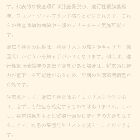
す。代表的な検査項目は膝蓋骨脱臼、進行性網膜萎縮
トイプードルの親犬情報を確認する重要性
症、フォン・ヴィルブランド病などが含まれます。これ
信頼のおけるブリーダーから迎える安心感
らの検査は動物病院や一部のブリーダーで実施可能で
遺伝性疾患を回避するための準備と心構え
す。
遺伝子検査の結果は、発症リスクの高さやキャリア（保
因犬）かどうかを知る手がかりとなります。例えば、進
行性網膜萎縮症の遺伝子変異がある場合は、将来的に視
力が低下する可能性があるため、早期の生活環境調整が
有効です。
注意点として、遺伝子検査はあくまでリスク予測であ
り、必ずしも発症を確定するものではありません。しか
し、検査結果をもとに繁殖計画や日常ケアの方針を立て
ることで、疾患の集団発生リスクを減らすことができま
す。