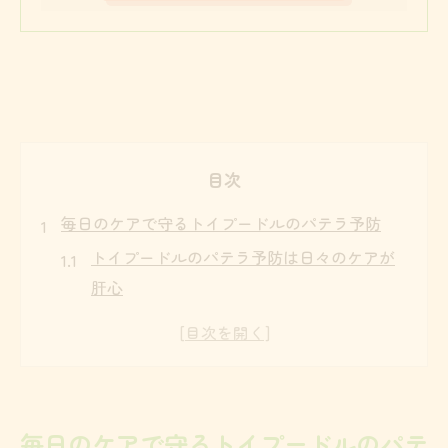
目次
毎日のケアで守るトイプードルのパテラ予防
トイプードルのパテラ予防は日々のケアが
肝心
パテラ防止のためのトイプードル専用マッ
ト活用術
サプリメントでトイプードルの関節サポー
トを強化
毎日のケアで守るトイプードルのパテ