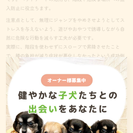
入防止に役立ちます。
注意点として、無理にジャンプをやめさせようとしてス
トレスを与えないよう、遊びやおやつで誘導しながら自
然に危険な行動を減らす工夫が必要です。
実際に、階段を使わせずにスロープで昇降させたこと
で、膝の負担が減り症状が悪化しなかったという成功例
もあります。一方で、油断してジャンプを許してしまっ
た結果パテラが進行したケースもあるため、家族全員で
徹底することが重要です。
室内でのトイプードル運動管理で膝を守る方法
トイプードルの健康維持には適度な運動が欠かせません
が、パテラ予防の観点からは運動内容や方法にも注意が
必要です。