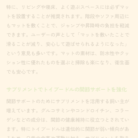
パテラ予防に役立つ食べ物の選び方とポイ
特に、リビングや寝床、よく遊ぶスペースには必ずマッ
ント
トを設置することが推奨されます。階段やソファ周辺に
トイプードルのオヤツ管理でパテラリスク
もマットを敷くことで、ジャンプや昇降時の負担を軽減
を減らす
できます。ユーザーの声として「マットを敷いたことで
歩き方の変化を見逃さない日常観察の重要性
滑ることが減り、安心して遊ばせられるようになった」
という意見も多いです。マットの素材は、防水性やクッ
トイプードルのパテラは歩き方の変化で早
ション性に優れたものを選ぶと掃除も楽になり、衛生面
期発見
でも安心です。
パテラ見分け方を知り日常観察を徹底しよ
う
サプリメントでトイプードルの関節サポートを強化
歩行スタイルの変化がトイプードルの健康
関節サポートのためにサプリメントを活用する飼い主が
サイン
増えています。グルコサミンやコンドロイチン、コラー
トイプードルのパテラ兆候を日々見逃さな
ゲンなどの成分は、関節の健康維持に役立つとされてい
い方法
ます。特にトイプードルは遺伝的に関節が弱い傾向があ
歩き方が違うときのパテラ早期チェックポ
るため、日常の食事や運動に加え、サプリメントを取り