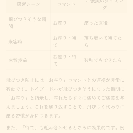
ご褒美のタイミン
練習シーン
コマンド
グ
飛びつきそうな瞬
お座り
座った直後
間
お座り・待
落ち着いて待てた
来客時
て
ら
お座り・待
お散歩前
数秒でもできたら
て
飛びつき防止には「お座り」コマンドとの連携が非常に
有効です。トイプードルが飛びつきそうになった瞬間に
「お座り」と指示し、座れたらすぐに褒めてご褒美を与
えましょう。これを繰り返すことで、飛びつく代わりに
座る習慣が身につきます。
また、「待て」も組み合わせるとさらに効果的です。例