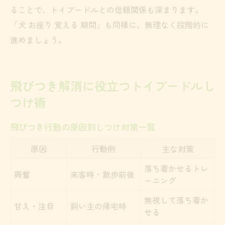
ることで、トイプードルとの信頼関係も深まります。
「犬 お座り 覚える 期間」も同様に、無理なく段階的に
進めましょう。
飛びつき解消に役立つトイプードルし
つけ術
飛びつき行動の原因別しつけ対策一覧
原因
行動例
主な対策
落ち着かせるトレ
興奮
来客時・散歩前後
ーニング
無視して落ち着か
甘え・注目
飼い主の帰宅時
せる