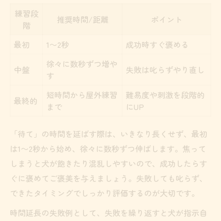
練習段
推奨時間/距離
ポイント
階
最初
1〜2秒
成功時すぐ褒める
徐々に数秒ずつ増や
中盤
失敗は叱らずやり直し
す
短時間から屋外練習
難易度や刺激を段階的
最終的
まで
にUP
「待て」の時間を延ばす際は、いきなり長くせず、最初
は1〜2秒から始め、徐々に数秒ずつ伸ばします。焦って
しまうと犬が飽きたり混乱しやすいので、成功したらす
ぐに褒めてご褒美を与えましょう。失敗しても叱らず、
できたタイミングでしっかり評価するのが大切です。
時間延長の失敗例として、失敗を繰り返すと犬が指示自