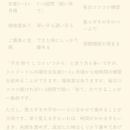
生後2〜3ヶ
1〜2週間（短い待
毎日コツコツ練習
月頃
て）
焦らずその子のペ
個体差あり
早い子も遅い子も
ースで
ご褒美と信
できた時にしっかり
信頼関係が深まる
頼
褒める
「子犬 待て しつけ いつから」と迷う方も多いですが、
トイプードルの場合は生後2〜3ヶ月頃から短時間の練習
を始めることができます。個体差はありますが、毎日コ
ツコツ続ければ1〜2週間で短い「待て」ができることが
一般的です。
ただし、焦らずその子のペースに合わせて進めることが
大切です。早く覚える子もいれば、時間がかかる子もい
ます。失敗を責めず、成功した時はしっかり褒めてあげ