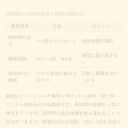
短時間から始める待て練習の進め方
練習項目
方法
ポイント
短時間の待
1〜3秒からスタート
成功体験を積む
て
無理に続け過ぎな
練習回数
1日2〜3回、各5分
い
成功時のご
できた直後に褒めて
行動と報酬を結び
褒美
おやつ
つける
最初はトイプードルが集中しやすい1〜3秒の「短い待
て」から始めるのが効果的です。長時間や距離を一気に
伸ばそうとせず、短時間の成功体験を積み重ねることで
自信がつきます。練習は1回5分程度、1日2〜3回を目安に