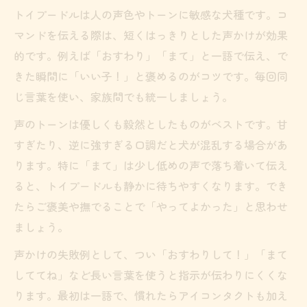
トイプードルは人の声色やトーンに敏感な犬種です。コ
マンドを伝える際は、短くはっきりとした声かけが効果
的です。例えば「おすわり」「まて」と一語で伝え、で
きた瞬間に「いい子！」と褒めるのがコツです。毎回同
じ言葉を使い、家族間でも統一しましょう。
声のトーンは優しくも毅然としたものがベストです。甘
すぎたり、逆に強すぎる口調だと犬が混乱する場合があ
ります。特に「まて」は少し低めの声で落ち着いて伝え
ると、トイプードルも静かに待ちやすくなります。でき
たらご褒美や撫でることで「やってよかった」と思わせ
ましょう。
声かけの失敗例として、つい「おすわりして！」「まて
しててね」など長い言葉を使うと指示が伝わりにくくな
ります。最初は一語で、慣れたらアイコンタクトも加え