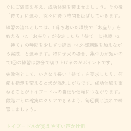
ぐにご褒美を与え、成功体験を積ませましょう。その後
「待て」に進み、徐々に待つ時間を延ばしていきます。
練習の流れとしては、1.落ち着いた環境で「お座り」を
教える→2.「お座り」が安定したら「待て」に挑戦→3.
「待て」の時間を少しずつ延長→4.外部刺激を加えなが
ら実践、と進めます。特に子犬の場合、集中力が短いの
で1回の練習は数分で切り上げるのがポイントです。
失敗例として、いきなり長い「待て」を要求したり、何
度も指示を変えると犬が混乱しがちです。成功体験を重
ねることがトイプードルの自信や信頼につながります。
段階ごとに確実にクリアできるよう、毎回同じ流れで練
習しましょう。
トイプードルが覚えやすい声かけ例