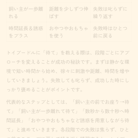
飼い主が一歩離
距離を少しずつ伸
失敗は叱らずに
れる
ばす
繰り返す
時間延長＆誘惑
おやつやおもちゃ
失敗時はひとつ
をプラス
を使う
前に戻る
トイプードルに「待て」を教える際は、段階ごとにアプ
ローチを変えることが成功の秘訣です。まずは静かな環
境で短い時間から始め、徐々に刺激や距離、時間を増や
していきましょう。失敗しても叱らず、成功した時にし
っかり褒めることがポイントです。
代表的なステップとしては、「飼い主の前でお座り→待
て」「飼い主が一歩離れて待て」「数秒から数十秒へ時
間延長」「おやつやおもちゃなど誘惑を用意しながら待
て」と進めていきます。各段階での失敗は焦らず、ひと