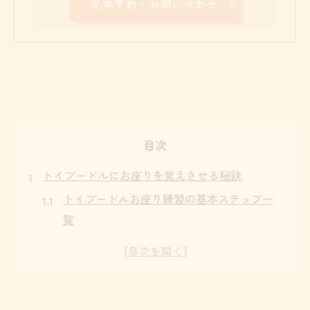
見学予約・お問い合わせ
目次
トイプードルにお座りを覚えさせる秘訣
トイプードルお座り練習の基本ステップ一
覧
子犬期から始めるお座り習得のコツ
おやつを使ったトイプードル誘導術
集中力を高める環境づくりの工夫