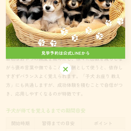
おやつはトイプードルのやる気を引き出す強力な味方で
す。「待て」や「お座り」ができた瞬間に素早く与える
ことで、行動とご褒美が結びつきやすくなります。タイ
ミングが遅れると正しい行動が伝わりにくいので、必ず
その場ですぐに与えましょう。
見学予約は公式LINEから
最初はおやつの頻度を高めにし、徐々に回数を減らしな
がら褒め言葉や撫でることも報酬として使うと、依存し
見学予約は公式LINEから
すぎずバランスよく覚えられます。「子犬 お座り 教え
方」にも共通しますが、成功体験を積むことで自信がつ
き、応用しやすくなるのが特徴です。
子犬が待てを覚えるまでの期間目安
開始時期
習得までの目安
ポイント