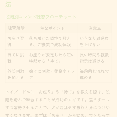
法
段階別コマンド練習フローチャート
練習段階
主なポイント
注意点
お座り習
落ち着いた環境で教え
いきなり難易度
得
る、ご褒美で成功体験
を上げない
待てに挑
お座りが安定したら短い
長い時間や複数
戦
時間から「待て」
指示は避ける
外部刺激
徐々に刺激・難易度アッ
毎回同じ流れで
を加える
プ
進める
トイプードルに「お座り」や「待て」を教える際は、段
階を踏んで練習することが成功のカギです。焦らず一つ
ずつ習得させることで、犬が混乱せず自然と身につけや
すくなります。まずは「お座り」から始め、できたらす