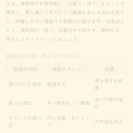
えば、来客時やお散歩前に「お座り・待て」をセットで
練習し、落ち着いて待てたらご褒美を与える流れを作る
と、興奮しやすい場面でも自制心が育ちます。注意点と
して、長時間の「待て」は最初から求めず、数秒から
徐々にステップアップしましょう。
家族全員で統一するしつけルール
家族の対応
推奨アクション
効果
落ち着きを促
飛びついた場合
無視する
進
良い行動の強
座った場合
すぐ褒める・ご褒美
化
コマンドの使い
同じ言葉・タイミン
犬の混乱防止
方
グ