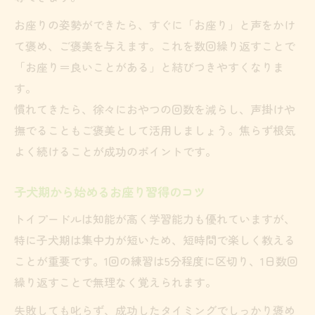
ストレスサインと対策一覧で安心練習
お座りの姿勢ができたら、すぐに「お座り」と声をかけ
待て練習中のリラックスサポート法
て褒め、ご褒美を与えます。これを数回繰り返すことで
短い外出から始める留守番練習の流れ
「お座り＝良いことがある」と結びつきやすくなりま
トイプードルの不安を和らげる接し方
す。
慣れてきたら、徐々におやつの回数を減らし、声掛けや
知育玩具やおもちゃ活用のポイント
撫でることもご褒美として活用しましょう。焦らず根気
よく続けることが成功のポイントです。
子犬期から始めるお座り習得のコツ
トイプードルは知能が高く学習能力も優れていますが、
特に子犬期は集中力が短いため、短時間で楽しく教える
ことが重要です。1回の練習は5分程度に区切り、1日数回
繰り返すことで無理なく覚えられます。
失敗しても叱らず、成功したタイミングでしっかり褒め