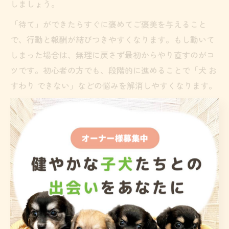
しましょう。
「待て」ができたらすぐに褒めてご褒美を与えること
で、行動と報酬が結びつきやすくなります。もし動いて
しまった場合は、無理に戻さず最初からやり直すのがコ
ツです。初心者の方でも、段階的に進めることで「犬 お
すわり できない」などの悩みを解消しやすくなります。
おやつとタイミングを活かした成功体験
ご褒美の種
タイミン
ポイント
類
グ
おやつ
行動直後
最初は頻繁に与える
褒め言葉
行動直後
徐々に比率を増やす
依存を避けてバランスよ
撫でる
行動直後
く