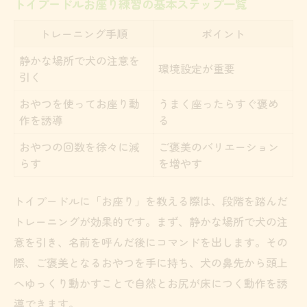
トイプードルお座り練習の基本ステップ一覧
初めてでも安心の段階的コマンド練習法
トレーニング手順
ポイント
段階別コマンド練習フローチャート
静かな場所で犬の注意を
トイプードルが覚えやすい声かけ例
環境設定が重要
引く
リードやマットを活用した安定練習法
おやつを使ってお座り動
うまく座ったらすぐ褒め
失敗しない時間延長のコツと注意点
作を誘導
る
家の中から外へ進める練習の流れ
おやつの回数を徐々に減
ご褒美のバリエーション
褒め方とご褒美で伸ばすお座り習慣化
らす
を増やす
ご褒美と褒め言葉の使い分け早見表
トイプードルに「お座り」を教える際は、段階を踏んだ
トイプードルが喜ぶご褒美の選び方
トレーニングが効果的です。まず、静かな場所で犬の注
お座り成功時のタイミングを逃さない
意を引き、名前を呼んだ後にコマンドを出します。その
褒める頻度と声のトーンのポイント
際、ご褒美となるおやつを手に持ち、犬の鼻先から頭上
ご褒美なしでも続く習慣化テクニック
へゆっくり動かすことで自然とお尻が床につく動作を誘
ストレス軽減も叶う待てトレーニング法
導できます。