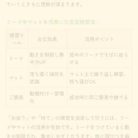
ていくとさらに理解が深まります。
リードやマットを活用した安定練習法
練習ツ
主な効果
活用ポイント
ール
動きを制限し集
短めのリードでそばに座ら
リード
中力UP
せる
落ち着く場所を
マット上で繰り返し練習、
マット
認識
持ち運びOK
動機付け・習慣
ご褒美
成功時に即ご褒美や撫でる
化
「お座り」や「待て」の練習を安定して行うには、リー
ドやマットの活用が有効です。リードをつけていると動
きが制限され、集中しやすくなります。特に飛びつき癖