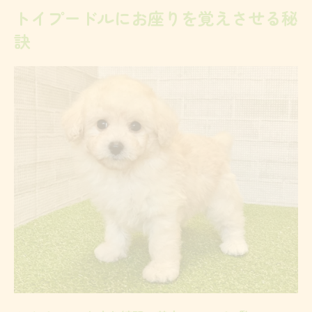
お座りができない原因と対処方法
トイプードルにお座りを覚えさせる秘
落ち着かない子犬への待ての教え方
訣
待てトレーニングの段階別ポイント早見表
落ち着かないトイプードルに効果的な声か
け
短時間から始める待て練習の進め方
おやつとタイミングを活かした成功体験
子犬が待てを覚えるまでの期間目安
飛びつき解消に役立つトイプードルしつけ術
飛びつき行動の原因別しつけ対策一覧
トイプードルが飛びつく時の心理を知る
無理なく続ける飛びつき防止の習慣化
お座りコマンドとの組み合わせ練習法
家族全員で統一するしつけルール