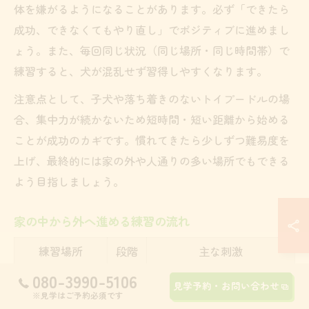
体を嫌がるようになることがあります。必ず「できたら
成功、できなくてもやり直し」でポジティブに進めまし
ょう。また、毎回同じ状況（同じ場所・同じ時間帯）で
練習すると、犬が混乱せず習得しやすくなります。
注意点として、子犬や落ち着きのないトイプードルの場
合、集中力が続かないため短時間・短い距離から始める
ことが成功のカギです。慣れてきたら少しずつ難易度を
上げ、最終的には家の外や人通りの多い場所でもできる
よう目指しましょう。
家の中から外へ進める練習の流れ
練習場所
段階
主な刺激
080-3990-5106
家の中
1
静か、刺激少なめ
見学予約・お問い合わせ
※見学はご予約必須です
玄関・庭
2
少し刺激、短時間