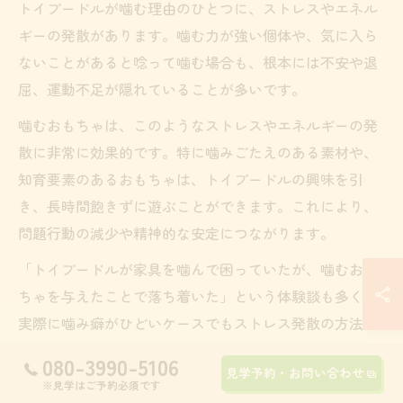
トイプードルが噛む理由のひとつに、ストレスやエネル
ギーの発散があります。噛む力が強い個体や、気に入ら
ないことがあると唸って噛む場合も、根本には不安や退
屈、運動不足が隠れていることが多いです。
噛むおもちゃは、このようなストレスやエネルギーの発
散に非常に効果的です。特に噛みごたえのある素材や、
知育要素のあるおもちゃは、トイプードルの興味を引
き、長時間飽きずに遊ぶことができます。これにより、
問題行動の減少や精神的な安定につながります。
「トイプードルが家具を噛んで困っていたが、噛むおも
ちゃを与えたことで落ち着いた」という体験談も多く、
実際に噛み癖がひどいケースでもストレス発散の方法を
見直すことで改善が期待できます。噛むおもちゃをうま
080-3990-5106
見学予約・お問い合わせ
く生活に取り入れることが重要です。
※見学はご予約必須です