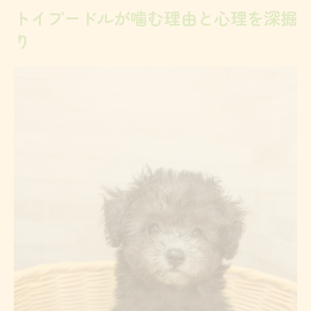
気に入らないと噛むトイプードルの心理理
トイプードルが噛む理由と心理を深掘
解
り
唸るトイプードルの噛み癖改善ポイント
唸るトイプードルの本気噛み対策の基本
噛み癖がすごいトイプードルの叱り方とは
トイプードルの噛み癖改善に必要な心構え
トイプードルが唸って噛む時の適切な対応
法
唸るトイプードルのストレス原因を知る
凶暴化を防ぐトイプードルの信頼構築法
トイプードルの凶暴化を防ぐ信頼関係の築
き方
噛み癖防止にはトイプードルとの安心環境
が重要