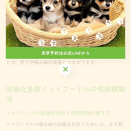
りない場合、エネルギーを発散できずにストレスが溜ま
りがちです。飼い主とのふれあいが少ないと、信頼関係
が築けず唸りやすくなります。
ストレス対策としては、毎日一定の時間を散歩や遊びに
充て、噛んでも良いおもちゃを活用するのが有効です。
愛犬の生活リズムを整え、安心できる空間を用意するこ
見学予約は公式LINEから
とで、唸りや噛み癖の改善につながります。
見学予約は公式LINEから
凶暴化を防ぐトイプードルの信頼構築
法
トイプードルの凶暴化を防ぐ信頼関係の築き方
トイプードルの噛み癖や凶暴化を防ぐためには、まず飼