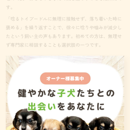
す。
「唸るトイプードルに無理に接触せず、落ち着いた時に
褒める」を繰り返すことで、徐々に唸りや噛みが減少し
たという飼い主の声もあります。初めての方は、無理せ
ず専門家に相談することも選択肢の一つです。
唸るトイプードルのストレス原因を知る
トイプードルが唸ったり噛んだりする背景には、さまざ
まなストレス要因が潜んでいます。代表的な原因は「環
境の変化」「過度な刺激」「運動不足」「コミュニケー
ション不足」などです。これらが重なると、愛犬は不安
やイライラを感じやすくなります。
例えば、引っ越しや来客が多いと落ち着かず、唸る頻度
が増えることがあります。また、日々の散歩や遊びが足