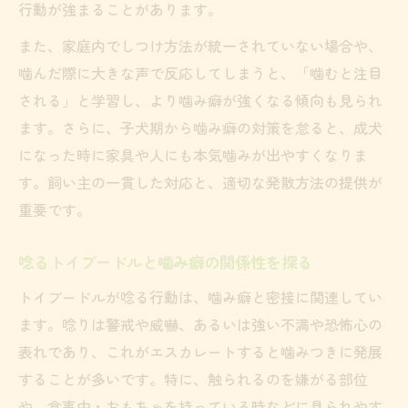
行動が強まることがあります。
方法
また、家庭内でしつけ方法が統一されていない場合や、
噛み癖がひどいトイプードルもしつけで変
噛んだ際に大きな声で反応してしまうと、「噛むと注目
わる
される」と学習し、より噛み癖が強くなる傾向も見られ
唸るトイプードルとの信頼関係を深めるコ
ます。さらに、子犬期から噛み癖の対策を怠ると、成犬
ツ
になった時に家具や人にも本気噛みが出やすくなりま
本気噛み防止のためのトイプードル行動管
す。飼い主の一貫した対応と、適切な発散方法の提供が
理術
重要です。
安心して暮らすための噛み癖しつけポイン
ト
唸るトイプードルと噛み癖の関係性を探る
トイプードルが唸る行動は、噛み癖と密接に関連してい
ます。唸りは警戒や威嚇、あるいは強い不満や恐怖心の
表れであり、これがエスカレートすると噛みつきに発展
することが多いです。特に、触られるのを嫌がる部位
や、食事中・おもちゃを持っている時などに見られやす