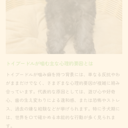
トイプードルが気に入らないと噛む時の接
し方
信頼構築でトイプードルの噛み癖が改善す
る理由
トイプードルの本気噛みを防ぐ日常習慣
噛み癖がひどい時の適切な対処とは
トイプードルの噛み癖が治らない時の対応
トイプードルが噛む主な心理的要因とは
策
トイプードルが噛み癖を持つ背景には、単なる反抗やわ
噛み癖がひどい時にすべき行動と注意点
がままだけでなく、さまざまな心理的要因が複雑に絡み
トイプードルが唸って噛む際の冷静な対処
合っています。代表的な原因としては、遊び心や好奇
法
心、歯の生え変わりによる違和感、または恐怖やストレ
本気噛みのトイプードルに効果的なしつけ
ス、過去の嫌な経験などが挙げられます。特に子犬期に
術
は、世界を口で確かめる本能的な行動が多く見られま
トイプードルの噛む理由別で実践する対処
す。