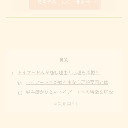
見学予約・お問い合わせ
目次
トイプードルが噛む理由と心理を深掘り
トイプードルが噛む主な心理的要因とは
噛み癖がひどいトイプードルの特徴を解説
唸るトイプードルと噛み癖の関係性を探る
トイプードルの噛む力や本気噛みの原因に
迫る