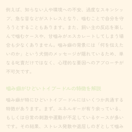
例
例えば、知らない人や環境への不安、過度なスキンシッ
おもちゃ活用で甘噛み行動を上手に誘導
プ、急な音などがストレスとなり、噛むことで自分を守
トイプードルの甘噛みはおもちゃで対策し
ろうとすることもあります。また、飼い主の反応を楽し
よう
んで噛むケースや、甘噛みがエスカレートしてしまう場
合も少なくありません。噛み癖の背景には「何を伝えた
噛むおもちゃでトイプードルのストレスを
いのか」という犬側のメッセージが隠れているため、単
発散
なる叱責だけではなく、心理的な要因へのアプローチが
トイプードルに合った噛むおもちゃの選び
不可欠です。
方
甘噛み癖の改善におもちゃ活用が有効な理
噛み癖がひどいトイプードルの特徴を解説
由
噛み癖が特にひどいトイプードルにはいくつか共通する
トイプードルの噛み癖予防に遊び方を工夫
特徴があります。まず、エネルギーが有り余っている、
する
もしくは日常の刺激や運動が不足しているケースが多い
安心して暮らすためのトイプードルしつけ術
です。その結果、ストレス発散や退屈しのぎとして噛み
トイプードルが噛む習慣を根本から見直す