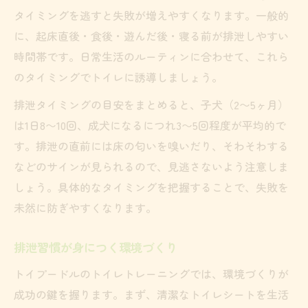
成功率を高める褒め方とNG対応
タイミングを逃すと失敗が増えやすくなります。一般的
家族全員で守れるトイレしつけのルール
に、起床直後・食後・遊んだ後・寝る前が排泄しやすい
時間帯です。日常生活のルーティンに合わせて、これら
家族で共有したいトイレルール一覧
のタイミングでトイレに誘導しましょう。
対応のズレを防ぐためのポイント
声かけ・ご褒美の統一方法
排泄タイミングの目安をまとめると、子犬（2〜5ヶ月）
は1日8〜10回、成犬になるにつれ3〜5回程度が平均的で
叱らず成功体験を積み上げる秘訣
す。排泄の直前には床の匂いを嗅いだり、そわそわする
家族全員で実践できる褒め方例
などのサインが見られるので、見逃さないよう注意しま
しょう。具体的なタイミングを把握することで、失敗を
未然に防ぎやすくなります。
排泄習慣が身につく環境づくり
トイプードルのトイレトレーニングでは、環境づくりが
成功の鍵を握ります。まず、清潔なトイレシートを生活