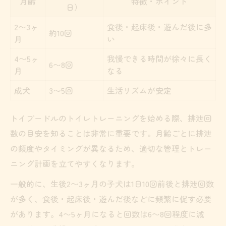
月齢
特徴・ポイント
日）
2〜3ヶ
食後・起床後・遊んだ後に多
約10回
月
い
4〜5ヶ
我慢できる時間が徐々に長く
6〜8回
月
なる
成犬
3〜5回
生活リズムが安定
トイプードルのトイレトレーニングを始める際、排泄回
数の目安を知ることは非常に重要です。月齢ごとに排泄
の頻度やタイミングが異なるため、適切な管理とトレー
ニング計画を立てやすくなります。
一般的に、生後2〜3ヶ月の子犬は1日10回前後と排泄回数
が多く、食後・起床後・遊んだ後などに頻繁に促す必要
があります。4〜5ヶ月になると回数は6〜8回程度に減