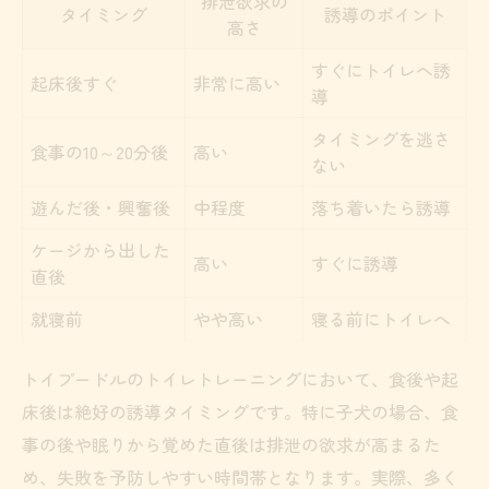
排泄欲求の
タイミング
誘導のポイント
高さ
すぐにトイレへ誘
起床後すぐ
非常に高い
導
タイミングを逃さ
食事の10～20分後
高い
ない
遊んだ後・興奮後
中程度
落ち着いたら誘導
ケージから出した
高い
すぐに誘導
直後
就寝前
やや高い
寝る前にトイレへ
トイプードルのトイレトレーニングにおいて、食後や起
床後は絶好の誘導タイミングです。特に子犬の場合、食
事の後や眠りから覚めた直後は排泄の欲求が高まるた
め、失敗を予防しやすい時間帯となります。実際、多く