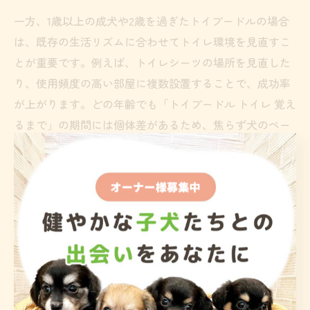
一方、1歳以上の成犬や2歳を過ぎたトイプードルの場合
は、既存の生活リズムに合わせてトイレ環境を見直すこ
とが重要です。例えば、トイレシーツの場所を見直した
り、使用頻度の高い部屋に複数設置することで、成功率
が上がります。どの年齢でも「トイプードル トイレ 覚え
るまで」の期間には個体差があるため、焦らず犬のペー
スに合わせましょう。
また、年齢が上がるほど根気と一貫性が求められるた
め、家族全員でルールを統一することも成功のポイント
です。
5ヶ月からのリスタート成功例
5ヶ月頃からトイレトレーニングをやり直したいと考える
飼い主も少なくありません。「トイプードル トイレトレ