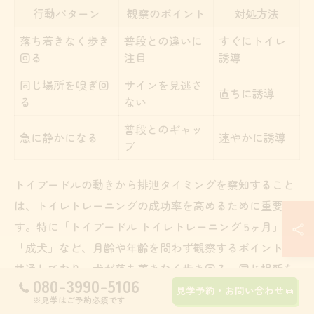
行動パターン
観察のポイント
対処方法
落ち着きなく歩き
普段との違いに
すぐにトイレ
回る
注目
誘導
同じ場所を嗅ぎ回
サインを見逃さ
直ちに誘導
る
ない
普段とのギャッ
急に静かになる
速やかに誘導
プ
トイプードルの動きから排泄タイミングを察知すること
は、トイレトレーニングの成功率を高めるために重要で
す。特に「トイプードル トイレトレーニング 5ヶ月」や
「成犬」など、月齢や年齢を問わず観察するポイントは
共通しており、犬が落ち着きなく歩き回る、同じ場所を
080-3990-5106
嗅ぎ回る、急に静かになるなどの様子に注目しましょ
見学予約・お問い合わせ
※見学はご予約必須です
う。