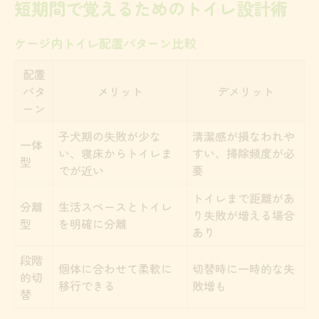
短期間で覚えるためのトイレ設計術
ケージ内トイレ配置パターン比較
配置
パタ
メリット
デメリット
ーン
子犬期の失敗が少な
清潔感が損なわれや
一体
い、寝床からトイレま
すい、掃除頻度が必
型
でが近い
要
トイレまで距離があ
分離
生活スペースとトイレ
り失敗が増える場合
型
を明確に分離
あり
段階
個体に合わせて柔軟に
切替時に一時的な失
的切
移行できる
敗増も
替