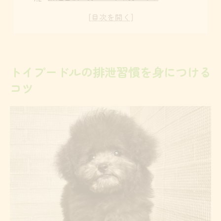
毎日の声かけが排泄成功を導く
トイプードルが迷わない場所選び
排泄失敗を減らす見守りポイント
子犬から成犬までのトイレ成功法則
トイプードルの排泄習慣を身につける
月齢別トイプードル排泄回数比較表
コツ
子犬期・成犬期で異なる対応策
成犬でも間に合うトイレ再トレーニング
トイプードルの年齢別トレーニングのコツ
5ヶ月からのリスタート成功例
短期間で覚えるためのトイレ設計術
ケージ内トイレ配置パターン比較
トイプードルが覚えやすいシーツ設置法
短期間で成果が出る環境設計のポイント