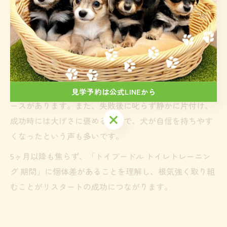
ーニング 5ヶ月」で検索される通り、この時期は一度覚
えた習慣が崩れやすい反面、リスタートが成功しやすい
時期でもあります。
具体的な成功例としては、生活リズムを見直してトイレ
のタイミングを把握し、トイレシーツの位置を犬が落ち
着ける場所に移動したことで、急に成功率が上がったケ
見学予約は公式LINEから
ースがあります。また、失敗後に叱らず静かに片付け、
見学予約は公式LINEから
成功時には大げさに褒めることで、犬が自信を持ちやす
くなったという声も多いです。
5ヶ月以降も焦らず、「トイプードル トイレトレーニン
グ 期間」に個体差があることを理解し、根気強く取り組
むことがリスタートの成功につながります。