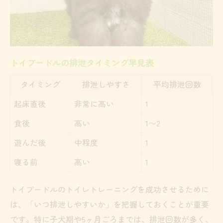
静かな場所でトイレ成功率アップ
トイレ移動タイミングの見極め方
失敗が減るトイプードルの誘導タイミング
食後・起床後の誘導タイミング一覧
トイプードルの排泄タイミング早見表
トイレサインを見逃さない観察術
タイミング
排泄しやすさ
平均排泄回数
トイプードルの動きでタイミングを察知
起床直後
非常に高い
1
失敗しないための声かけ実践法
食後
高い
1〜2
誘導タイミングを家族で統一するコツ
遊んだ後
中程度
1
トイレトレーニングの期間と実践ポイント
寝る前
高い
1
トイプードルが覚えるまでの期間目安表
短期間で結果を出すための手順
トイプードルのトイレトレーニングを成功させるために
失敗しやすい時期の乗り越え方
は、「いつ排泄しやすいか」を把握しておくことが重要
トイレトレーニングの進行チェック法
です。特に子犬期や5ヶ月ごろまでは、排泄回数が多く、