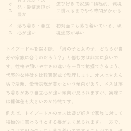
生活スタイル別トイプードル適性比較表
オ
遊び好きで家族に積極的、環境
発・愛情表現が
ス
に慣れるまでやや時間がかかる
留守番が多い家庭にはどちらが向く？
豊か
子どもがいる家庭のトイプードル選び
メ
落ち着き・自立
初対面にも落ち着いている、環
一人暮らしにおすすめのトイプードル性別
ス
心が強い
境適応が早い
アクティブ派と落ち着き派で異なる選択肢
トイプードルを選ぶ際、「男の子と女の子、どちらが自
初めての犬選びで悩まないポイントと重要な視
分や家族に合うのだろう？」と悩む方は非常に多いで
点まとめ
す。性格や飼いやすさの違いを一目で把握できるよう、
初めてでも失敗しないトイプードル選びの
代表的な特徴を比較表形式で整理します。オスは甘えん
比較表
坊で活発、愛情表現が豊かという傾向があり、メスは落
性別で迷ったときに役立つチェックリスト
ち着きがあり自立心が強い傾向が見られますが、実際に
犬を飼うならオスとメスどっちがいい？の
は個体差も大きいのが特徴です。
答え
例えば、トイプードルのオスは遊び好きで家族に対して
個体差の見極め方と観察ポイント
積極的に関わろうとする姿がよく見られます。一方で、
しつけやすさを重視する人へのアドバイス
メスは初対面の人にも落ち着いて接することができ、環