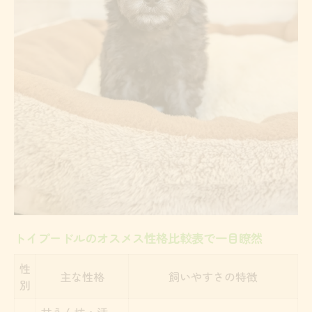
トイプードルのしつけやすさ体験談まとめ
甘えん坊なトイプードルを求めるならどっちが
合う？
甘えん坊なトイプードルの性別傾向早見表
オスとメスどちらが甘えん坊になりやす
い？
家族と過ごす時間が長い家庭に適した選び
方
甘えん坊の特徴を見極めるチェックポイン
ト
トイプードルのオスメス性格比較表で一目瞭然
トイプードルの性格に影響する育て方とは
性
生活スタイル別トイプードルオスメスメスの特
主な性格
飼いやすさの特徴
別
徴比較
甘えん坊・活