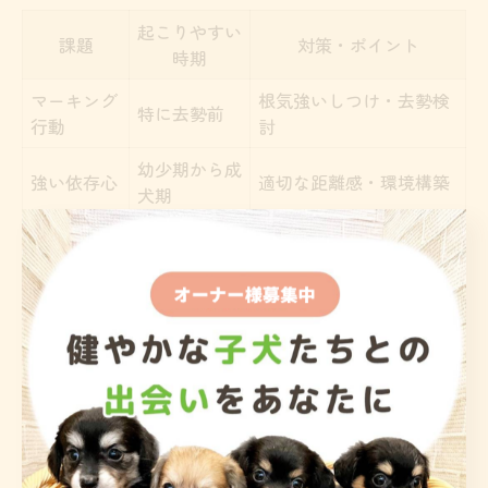
起こりやすい
課題
対策・ポイント
時期
マーキング
根気強いしつけ・去勢検
特に去勢前
行動
討
幼少期から成
強い依存心
適切な距離感・環境構築
犬期
興奮しやす
他犬・新環境
落ち着くまでのしつけ、
い
時
病院相談
男の子のトイプードルは、一般的に活発で甘えん坊な性
格が多いとされています。そのため、「オス 大変」と感
じる場面として、マーキング行動や、飼い主に対する強
い依存心が挙げられます。特に去勢前の男の子は、他の
犬や新しい環境に対して興奮しやすい傾向があるため、
落ち着きが出るまで根気強いしつけが必要です。