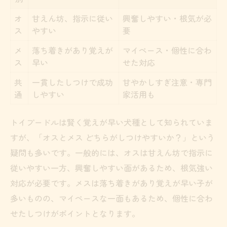
オ
甘えん坊、指示に従い
興奮しやすい・根気が必
ス
やすい
要
メ
落ち着きがあり覚えが
マイペース・個性に合わ
ス
早い
せた対応
共
一貫したしつけで成功
甘やかしすぎ注意・専門
通
しやすい
家活用も
トイプードルは賢く覚えが早い犬種として知られていま
すが、「オスとメス どちらがしつけやすいか？」という
疑問も多いです。一般的には、オスは甘えん坊で指示に
従いやすい一方、興奮しやすい面があるため、根気強い
対応が必要です。メスは落ち着きがあり覚えが早い子が
多いものの、マイペースな一面もあるため、個性に合わ
せたしつけがポイントとなります。