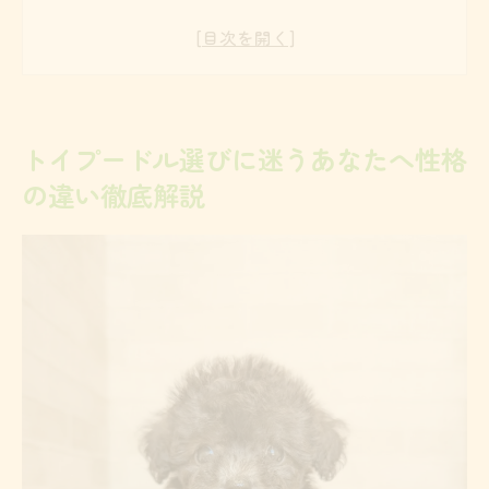
瞭然
甘えん坊なトイプードルの傾向を知る
性格の違いを理解して後悔しない選び方
犬オスとメスの性格の違いは本当か徹底検
トイプードル選びに迷うあなたへ性格
証
の違い徹底解説
初めてでも安心なトイプードル選びのコツ
男の子と女の子どちらが飼いやすいか実体験か
ら学ぶ
実際に感じたトイプードル男女の飼いやす
さ比較
男の子トイプードルが大変と感じる場面と
は
女の子トイプードルの生理や気質に注目
飼い主の声で見るオスメスの違いと満足度