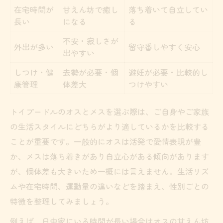
在宅時間が
甘えん坊で癒し
落ち着いて自立してい
長い
になる
る
不安・寂しさが
外出が多い
留守番しやすく安心
出やすい
しつけ・健
去勢が必要・個
避妊が必要・比較的し
康管理
体差大
つけやすい
トイプードルのオスとメスを選ぶ際は、ご自身やご家族
の生活スタイルにどちらがより適しているかを比較する
ことが重要です。一般的にオスは活発で愛情表現が豊
か、メスは落ち着きがあり自立心がある傾向があります
が、個体差も大きいため一概には言えません。生活リズ
ムや在宅時間、運動量の違いなどを踏まえ、性別ごとの
特徴を整理してみましょう。
例えば、日中家にいる時間が長い場合はオスの甘えん坊