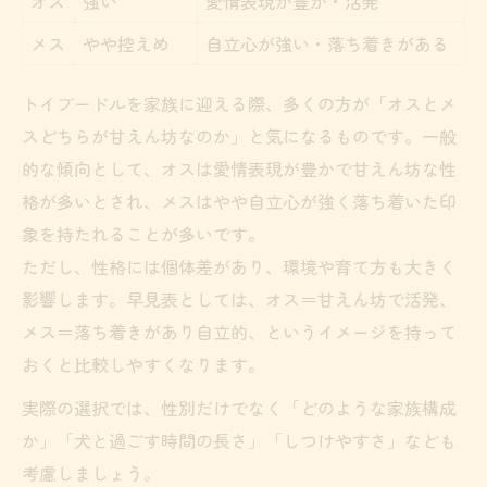
オス
強い
愛情表現が豊か・活発
メス
やや控えめ
自立心が強い・落ち着きがある
トイプードルを家族に迎える際、多くの方が「オスとメ
スどちらが甘えん坊なのか」と気になるものです。一般
的な傾向として、オスは愛情表現が豊かで甘えん坊な性
格が多いとされ、メスはやや自立心が強く落ち着いた印
象を持たれることが多いです。
ただし、性格には個体差があり、環境や育て方も大きく
影響します。早見表としては、オス＝甘えん坊で活発、
メス＝落ち着きがあり自立的、というイメージを持って
おくと比較しやすくなります。
実際の選択では、性別だけでなく「どのような家族構成
か」「犬と過ごす時間の長さ」「しつけやすさ」なども
考慮しましょう。