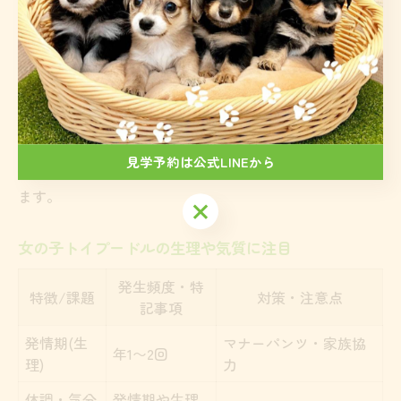
実際の飼い主の声では、散歩中のマーキングや、他の犬
に対する強い反応に困った経験が多く聞かれます。一方
で、去勢手術を行うことでこれらの行動が軽減されるこ
とも多く、早めの判断や動物病院との相談がポイントで
す。オスのトイプードルを選ぶ場合は、活発さと愛情深
見学予約は公式LINEから
さを楽しみつつ、しつけや生活環境の工夫が大切といえ
ます。
見学予約は公式LINEから
女の子トイプードルの生理や気質に注目
発生頻度・特
特徴/課題
対策・注意点
記事項
発情期(生
マナーパンツ・家族協
年1〜2回
理)
力
体調・気分
発情期や生理