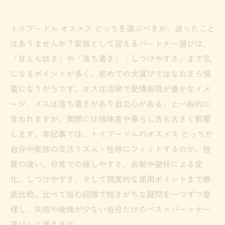
トイプードル オスメス どっちを選ぶべきか、迷ったこと
はありませんか？家族として迎えるパートナー選びは、
「甘えん坊さ」や「落ち着き」「しつけやすさ」まで気
になるポイントが多く、初めての犬選びではなおさら慎
重になりがちです。オスは活発で愛情表現が豊かなイメ
ージ、メスは落ち着きがあり自立心がある、と一般的に
言われますが、実際には個体差や暮らし方も大きく影響
します。本記事では、トイプードルのオスメス どっちが
自分や家族の生活リズム・性格にフィットするのか、性
質の違い、日常での接しやすさ、去勢や避妊による変
化、しつけやすさ、そして現実的な運用ポイントまで徹
底比較。比べて悩む段階で抱きがちな疑問を一つずつ整
理し、失敗や後悔が少ない自分だけのベストパートナー
選びへと導きます。