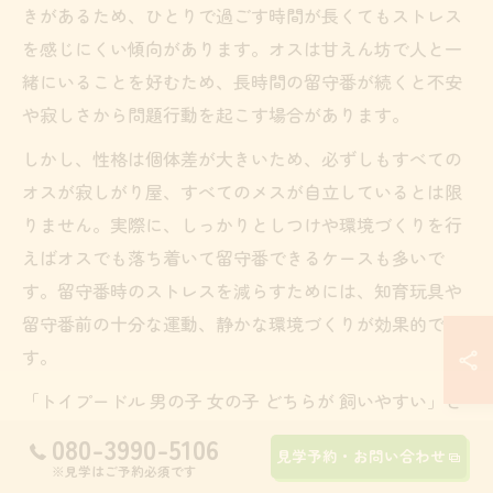
きがあるため、ひとりで過ごす時間が長くてもストレス
を感じにくい傾向があります。オスは甘えん坊で人と一
緒にいることを好むため、長時間の留守番が続くと不安
や寂しさから問題行動を起こす場合があります。
しかし、性格は個体差が大きいため、必ずしもすべての
オスが寂しがり屋、すべてのメスが自立しているとは限
りません。実際に、しっかりとしつけや環境づくりを行
えばオスでも落ち着いて留守番できるケースも多いで
す。留守番時のストレスを減らすためには、知育玩具や
留守番前の十分な運動、静かな環境づくりが効果的で
す。
「トイプードル 男の子 女の子 どちらが 飼いやすい」と
いった検索が多いように、性別ごとの傾向だけでなく、
080-3990-5106
見学予約・お問い合わせ
個体の性格や生活環境の工夫もあわせて検討しましょ
※見学はご予約必須です