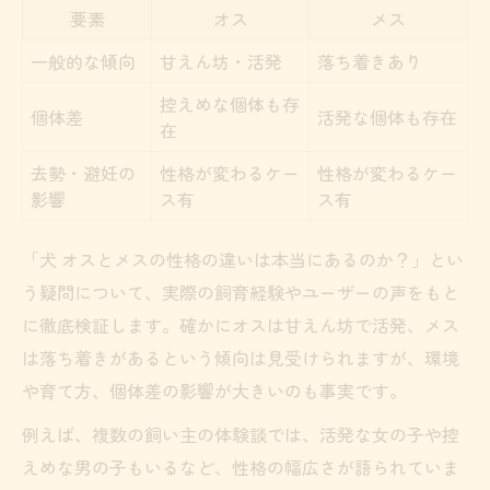
要素
オス
メス
一般的な傾向
甘えん坊・活発
落ち着きあり
控えめな個体も存
個体差
活発な個体も存在
在
去勢・避妊の
性格が変わるケー
性格が変わるケー
影響
ス有
ス有
「犬 オスとメスの性格の違いは本当にあるのか？」とい
う疑問について、実際の飼育経験やユーザーの声をもと
に徹底検証します。確かにオスは甘えん坊で活発、メス
は落ち着きがあるという傾向は見受けられますが、環境
や育て方、個体差の影響が大きいのも事実です。
例えば、複数の飼い主の体験談では、活発な女の子や控
えめな男の子もいるなど、性格の幅広さが語られていま