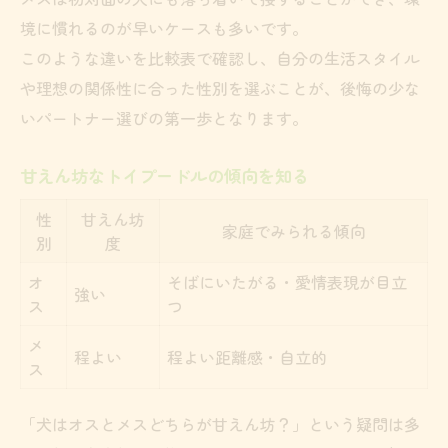
性格やしつけやすさで知るトイプードルの魅力
境に慣れるのが早いケースも多いです。
と選び方
このような違いを比較表で確認し、自分の生活スタイル
しつけやすさで選ぶトイプードルの性別比
や理想の関係性に合った性別を選ぶことが、後悔の少な
較
いパートナー選びの第一歩となります。
性格の違いがもたらす家庭への影響とは
甘えん坊なトイプードルの傾向を知る
トイプードルの魅力を最大限引き出す方法
オスメスごとのしつけポイントまとめ
性
甘えん坊
家庭でみられる傾向
別
度
初心者でも安心なトイプードル選びのコツ
オ
そばにいたがる・愛情表現が目立
強い
ス
つ
メ
程よい
程よい距離感・自立的
ス
「犬はオスとメスどちらが甘えん坊？」という疑問は多