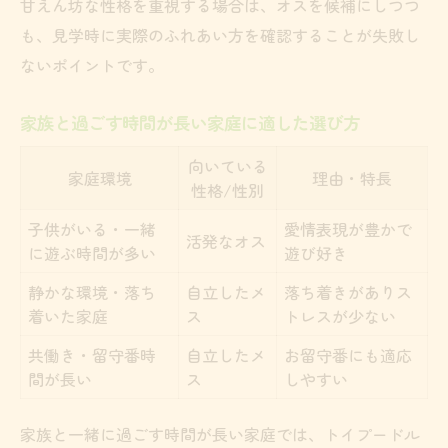
甘えん坊な性格を重視する場合は、オスを候補にしつつ
も、見学時に実際のふれあい方を確認することが失敗し
ないポイントです。
家族と過ごす時間が長い家庭に適した選び方
向いている
家庭環境
理由・特長
性格/性別
子供がいる・一緒
愛情表現が豊かで
活発なオス
に遊ぶ時間が多い
遊び好き
静かな環境・落ち
自立したメ
落ち着きがありス
着いた家庭
ス
トレスが少ない
共働き・留守番時
自立したメ
お留守番にも適応
間が長い
ス
しやすい
家族と一緒に過ごす時間が長い家庭では、トイプードル