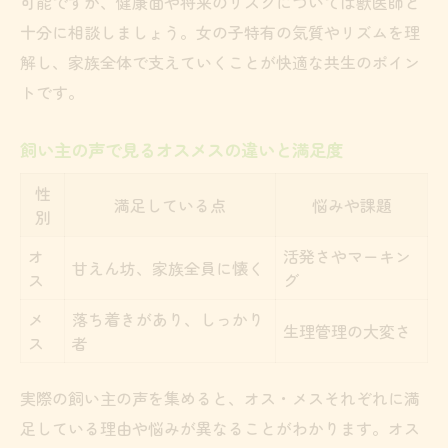
可能ですが、健康面や将来のリスクについては獣医師と
十分に相談しましょう。女の子特有の気質やリズムを理
解し、家族全体で支えていくことが快適な共生のポイン
トです。
飼い主の声で見るオスメスの違いと満足度
性
満足している点
悩みや課題
別
オ
活発さやマーキン
甘えん坊、家族全員に懐く
ス
グ
メ
落ち着きがあり、しっかり
生理管理の大変さ
ス
者
実際の飼い主の声を集めると、オス・メスそれぞれに満
足している理由や悩みが異なることがわかります。オス