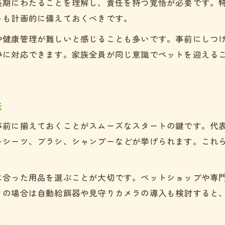
長期にわたることを理解し、責任を持つ覚悟が必要です。
初心者が押さえたいトイプードル必須用品
トも計画的に備えておくべきです。
トイプードル飼育開始前の最終チェック
や健康管理が難しいと感じることも多いです。事前にしつ
ケージ活用で快適なトイプードル生活
静に対応できます。家族全員が同じ意識でペットを迎える
トイプードルのケージ飼い方と注意点
ケージを使ったトイプードルの安心空間
法
トイプードル初心者向けケージ選びのコツ
トイプードルのケージ生活でやってはいけない事
事前に揃えておくことがスムーズなスタートの鍵です。代
見学予約は公式LINEから
見学予約は公式LINEから
ケージ活用で安全なトイプードル留守番対策
レシーツ、ブラシ、シャンプーなどが挙げられます。これ
トイプードルで起こりがちな失敗と対策
トイプードル飼育でやってはいけない行動
に合った用品を選ぶことが大切です。ペットショップや専
きの場合は自動給餌器や見守りカメラの導入も検討すると
初心者が陥りやすいトイプードルの失敗例
トイプードルのトラブル事例とその克服法