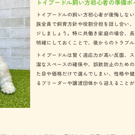
トイプードル飼い方初心者の準備ポ
トイプードル共働き環境でのしつけ方法
トイプードルの飼い方初心者が後悔しない
トイプードルの安心できる居場所作りとは
族全員で飼育方針や役割分担を話し合い、
共働きとトイプードル両立の現実的ポイント
ジしましょう。特に共働き家庭の場合、長
初心者が知るべきトイプードルの現実
明確にしておくことで、後からのトラブル
トイプードル飼うんじゃなかった後悔例
トイプードルは賢く適応力が高い反面、ス
初心者が感じやすいトイプードルの大変さ
潔なスペースの確保や、誤飲防止のための
トイプードルの欠点やデメリットを解説
た目や価格だけで選んでしまい、性格や健
トイプードルを飼う前に知るべき真実
るブリーダーや譲渡団体から迎えることが
理想と違うトイプードル飼育の現実とは
後悔しないためのトイプードル準備術
トイプードルと暮らすための準備リスト
トイプードル飼い方初心者が揃えるべき物
トイプードルの初日準備で失敗しないコツ