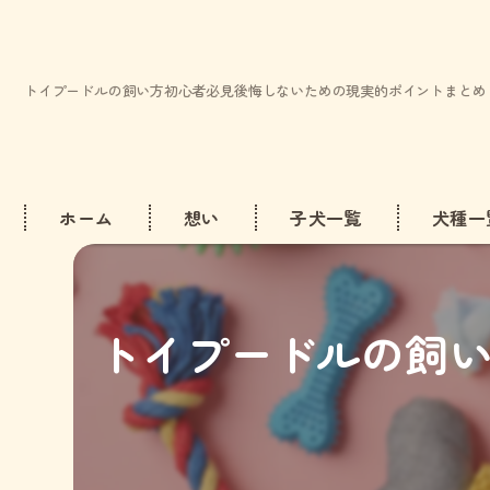
トイプードルの飼い方初心者必見後悔しないための現実的ポイントまとめ
ホーム
想い
子犬一覧
犬種一
ビション
トイプードルの飼
トイプー
ミニチュ
マルチー