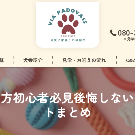
080-
※見学
覧
犬舎紹介
見学・お迎えの流れ
Q&
フリーゼ
い方初心者必見後悔しない
ドル
トまとめ
アダックスフンド
ズ