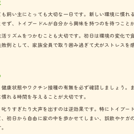
説
トイプードル飼い方で後悔しないための工夫
トイプードルの失敗を防ぐ日常管理のコツ
ても飼い主にとっても大切な一日です。新しい環境に慣れ
とせず、トイプードルが自分から興味を持つのを待つこと
生活リズムをつかむことも大切です。初日は環境の変化で
失敗例として、家族全員で取り囲み過ぎて犬がストレスを
め
、健康状態やワクチン接種の有無を必ず確認しましょう。
に慣れる時間を与えることが大切です。
、叱りすぎたり大声を出すのは逆効果です。特にトイプー
て、初日から自由に家の中を歩かせてしまい、誤飲やケガ
す。