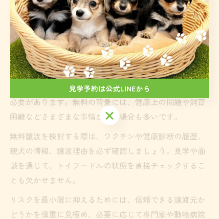
ブリーダー経由を選択しましょう。
熊本県内で無料子犬を探す際のリスク管理
「熊本県 トイプードル 子犬 無料」や「熊本県 無料 子犬
差し上げ ます」のような無料譲渡情報は、初期費用を抑
えたい方には魅力的ですが、リスクもしっかり認識する
見学予約は公式LINEから
必要があります。無料の背景には、健康上の問題や飼育
見学予約は公式LINEから
困難などさまざまな事情がある場合も多いです。
無料譲渡を検討する際は、ワクチンや健康診断の履歴、
親犬の情報、譲渡理由を必ず確認しましょう。見学や面
談を通じて、トイプードルの状態を直接チェックするこ
とも欠かせません。
リスクを最小限に抑えるためには、信頼できる譲渡元か
どうかを慎重に見極め、必要に応じて専門家や動物病院