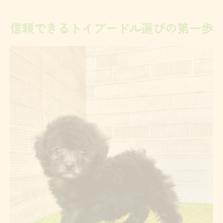
方
信頼できるトイプードル選びの第一歩
口コミや評判で見極めるトイプードルの安
心度
トイプードル購入時の譲り受け先の確認ポ
イント
熊本県で賢く子犬を探すコツ徹底解説
トイプードルを熊本で探す賢い比較方法と
は
熊本県で子犬譲り受け時に注意すべき点
安いトイプードルの落とし穴と安全な選び
方
譲ります情報の活用と信頼性の見分け方
熊本県内で無料子犬を探す際のリスク管理