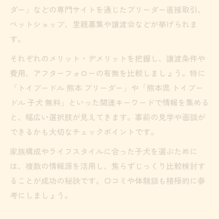
価格に惑わされないトイプードルの選び方
ダー」などの専門サイトを通じたブリーダー直接取引、
ペットショップ、里親募集や譲渡会などが挙げられま
理想のトイプードルと出会うポイント
す。
理想のトイプードルと出会うための探し方
それぞれのメリット・デメリットを把握し、譲渡条件や
熊本でトイプードル相性を見極める重要性
費用、アフターフォローの有無を比較しましょう。特に
トイプードルの健康と性格を確認する方法
「トイプードル 熊本 ブリーダー」や「熊本県 トイプー
見学を通して理想のトイプードルに近づく
ドル 子犬 無料」といった関連キーワードで情報を集める
ブリーダー選びで出会いの質を高めるコツ
と、幅広い選択肢が見えてきます。事前の見学や面談が
できるかも大切なチェックポイントです。
家族構成やライフスタイルに合った子犬を選ぶために
は、複数の情報源を活用し、焦らずじっくり比較検討す
ることが成功の秘訣です。口コミや体験談も積極的に参
考にしましょう。