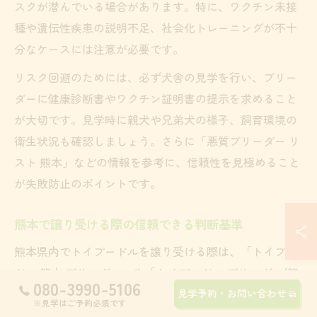
スクが潜んでいる場合があります。特に、ワクチン未接
種や遺伝性疾患の説明不足、社会化トレーニングが不十
分なケースには注意が必要です。
リスク回避のためには、必ず犬舎の見学を行い、ブリー
ダーに健康診断書やワクチン証明書の提示を求めること
が大切です。見学時に親犬や兄弟犬の様子、飼育環境の
衛生状況も確認しましょう。さらに「悪質ブリーダー リ
スト 熊本」などの情報を参考に、信頼性を見極めること
が失敗防止のポイントです。
熊本で譲り受ける際の信頼できる判断基準
熊本県内でトイプードルを譲り受ける際は、「トイプー
ドル 熊本 ブリーダー」や「トイプードル ブリーダー(熊
080-3990-5106
本 菊池)」などの地域情報を活用し、信頼性の高いブリ
見学予約・お問い合わせ
※見学はご予約必須です
ーダーかどうかをしっかり見極める必要があります。具