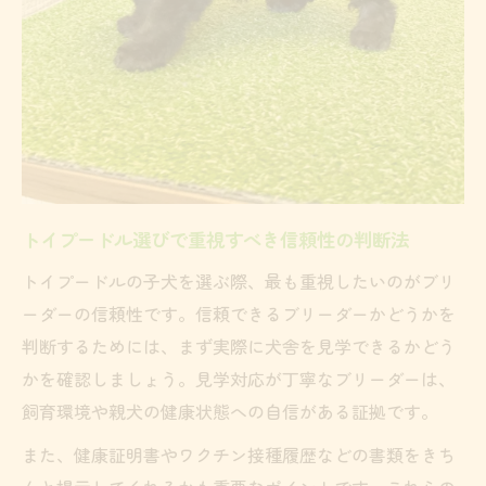
みんなのブリーダー活用術を伝授
みんなのブリーダーでトイプードル比較の
極意
トイプードル掲載数や口コミを活かす検索
術
熊本でのトイプードル探しに活用したい便
利機能
トイプードル選びで重視すべき信頼性の判断法
ブリーダー情報から分かる安心ポイントの
トイプードルの子犬を選ぶ際、最も重視したいのがブリ
見極め
ーダーの信頼性です。信頼できるブリーダーかどうかを
みんなのブリーダーで悪質情報を避けるコ
判断するためには、まず実際に犬舎を見学できるかどう
ツ
かを確認しましょう。見学対応が丁寧なブリーダーは、
安心と納得を叶える子犬選び方法
飼育環境や親犬の健康状態への自信がある証拠です。
トイプードル選びで重視すべき安心材料と
また、健康証明書やワクチン接種履歴などの書類をきち
は