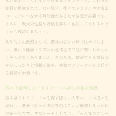
んと提示してくれるかも重要なポイントです。これらの
納得できるトイプードル選定の比較ポイン
書類が用意されていない場合、後々のトラブルや健康上
ト
のリスクにつながる可能性があるため注意が必要です。
譲り受け時のトイプードル健康チェック必
さらに、親犬の性格や特徴を詳しく説明してくれるかど
須事項
うかも確認しましょう。
無料や安い情報の真偽を見抜くための視点
具体的な失敗例として、価格の安さだけで決めてしま
家族に合うトイプードルを見極めるポイン
い、後から健康トラブルや性格面で問題が発生したとい
ト
う声も少なくありません。そのため、信頼できる情報源
価格だけで決めない譲り受けの注意点
からしっかりと情報を集め、複数のブリーダーを比較す
トイプードルの価格以上に大切なチェック
る姿勢が大切です。
項目
安いトイプードルに潜むリスクへの対策法
熊本で後悔しないトイプードル探しの基本知識
熊本で譲り受ける際の信頼できる判断基準
熊本県でトイプードルを探す際は、入手ルートの違いを
無料や格安トイプードルの注意点と確認作
理解し、自分に合った方法を選ぶことが後悔しないため
業
の第一歩です。主なルートとしては、「みんなのブリー