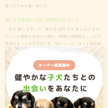
暮らすための第一歩です。
譲ります情報の活用と信頼性の見分け方
「熊本 譲り ます」や「熊本県 無料 子犬 差し上げ ます」
といった情報を活用する際は、情報の信頼性をしっかり
見極めることが不可欠です。特にインターネット掲示板
やSNSでの個人間取引は、リスクが高まる傾向がありま
す。
信頼できる譲渡情報かどうかは、発信者のプロフィール
や過去のやり取り、譲渡理由の明確さ、子犬の健康状態
やワクチン歴の提示などで判断できます。見学や事前相
談を受け付けているかも重要なポイントです。
トラブル防止のためにも、契約書の有無やアフターサポ
ート体制を確認し、少しでも不安があれば専門サイトや