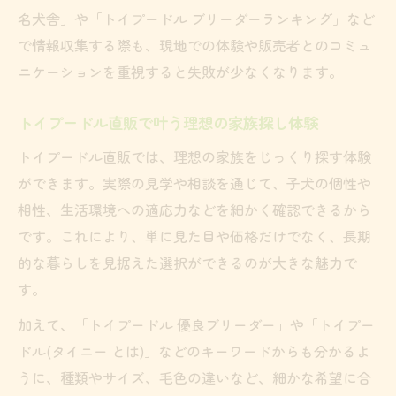
トイプードル直販で家族に合う子を選ぶ方
名犬舎」や「トイプードル ブリーダーランキング」など
法
で情報収集する際も、現地での体験や販売者とのコミュ
トイプードルを直販で探す際のチェックリ
ニケーションを重視すると失敗が少なくなります。
スト
トイプードル直販で叶う理想の家族探し体験
トイプードル直販では、理想の家族をじっくり探す体験
ができます。実際の見学や相談を通じて、子犬の個性や
相性、生活環境への適応力などを細かく確認できるから
です。これにより、単に見た目や価格だけでなく、長期
的な暮らしを見据えた選択ができるのが大きな魅力で
す。
加えて、「トイプードル 優良ブリーダー」や「トイプー
ドル(タイニー とは)」などのキーワードからも分かるよ
うに、種類やサイズ、毛色の違いなど、細かな希望に合