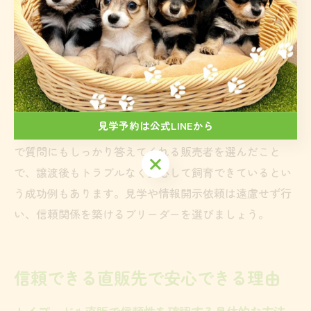
関する情報を開示してくれるかどうかも大切な判断基準
です。アフターケアやしつけサポート、健康保証の有
無、譲渡後の相談体制も比較検討しましょう。価格だけ
でなく、安心して暮らせるサポート体制や販売者の実績
も重視することが、後悔しないポイントです。
見学予約は公式LINEから
例えば、実際に複数のブリーダーを見学し、説明が丁寧
で質問にもしっかり答えてくれる販売者を選んだこと
見学予約は公式LINEから
で、譲渡後もトラブルなく安心して飼育できているとい
う成功例もあります。見学や情報開示依頼は遠慮せず行
い、信頼関係を築けるブリーダーを選びましょう。
信頼できる直販先で安心できる理由