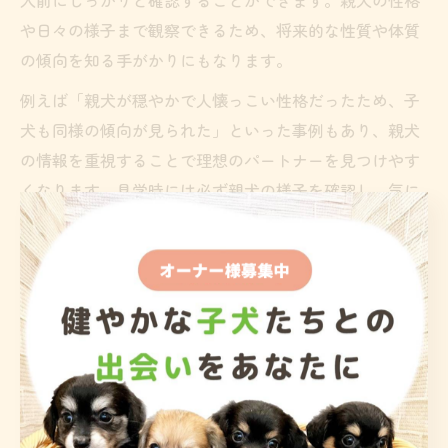
や日々の様子まで観察できるため、将来的な性質や体質
の傾向を知る手がかりにもなります。
例えば「親犬が穏やかで人懐っこい性格だったため、子
犬も同様の傾向が見られた」といった事例もあり、親犬
の情報を重視することで理想のパートナーを見つけやす
くなります。見学時には必ず親犬の様子を確認し、気に
なる点は納得するまで質問しましょう。
トイプードルブリーダー選びで失敗しないコツ
トイプードルの直販で失敗しないためには、信頼できる
ブリーダー選びが最重要です。まず、犬舎の衛生管理や
親犬・子犬の健康状態を自分の目で確認できるかをチェ
ックしましょう。
また、健康診断書やワクチン接種証明書、遺伝性疾患に