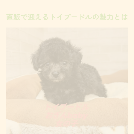
直販の魅力
直販で迎えるトイプードルの魅力とは
トイプードル直販で叶う理想の家族探し体
験
トイプードルを直販で迎える場合の比較ポ
イント
健康と性格重視のトイプードル選び術
トイプードルの健康状態を見極める直販な
らではの方法
性格を重視したトイプードル選びの直販ポ
イント
優良ブリーダーから迎えるトイプードルの
安心感
トイプードル直販で親犬の情報を直接確認
する重要性