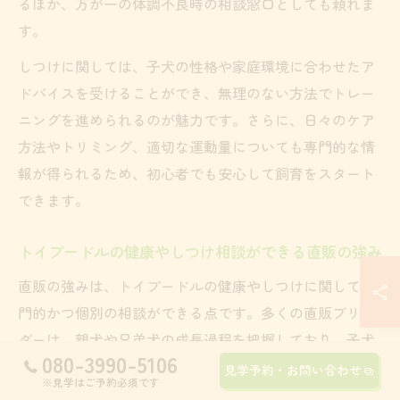
るほか、万が一の体調不良時の相談窓口としても頼れま
す。
しつけに関しては、子犬の性格や家庭環境に合わせたア
ドバイスを受けることができ、無理のない方法でトレー
ニングを進められるのが魅力です。さらに、日々のケア
方法やトリミング、適切な運動量についても専門的な情
報が得られるため、初心者でも安心して飼育をスタート
できます。
トイプードルの健康やしつけ相談ができる直販の強み
直販の強みは、トイプードルの健康やしつけに関して専
門的かつ個別の相談ができる点です。多くの直販ブリー
ダーは、親犬や兄弟犬の成長過程を把握しており、子犬
080-3990-5106
ごとの特性や注意点を具体的に伝えてくれます。これに
見学予約・お問い合わせ
※見学はご予約必須です
より、家庭ごとに異なる悩みにも的確に対応してもらえ