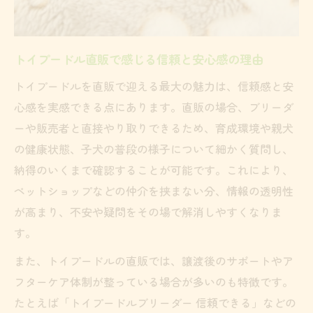
トイプードルブリーダー選びで失敗しない
コツ
トイプードル直販で感じる信頼と安心感の理由
信頼できる直販先で安心できる理由
トイプードルを直販で迎える最大の魅力は、信頼感と安
トイプードル直販で信頼性を確認する具体
心感を実感できる点にあります。直販の場合、ブリーダ
的な方法
ーや販売者と直接やり取りできるため、育成環境や親犬
トイプードルブリーダーを選ぶ際に重視す
の健康状態、子犬の普段の様子について細かく質問し、
べきポイント
納得のいくまで確認することが可能です。これにより、
直販先の評判や口コミでトイプードルの安
ペットショップなどの仲介を挟まない分、情報の透明性
心度を見極める
が高まり、不安や疑問をその場で解消しやすくなりま
トイプードル直販で販売者との信頼関係を
す。
築くコツ
また、トイプードルの直販では、譲渡後のサポートやア
優良トイプードル直販先の見分け方と選び
フターケア体制が整っている場合が多いのも特徴です。
方
たとえば「トイプードルブリーダー 信頼できる」などの