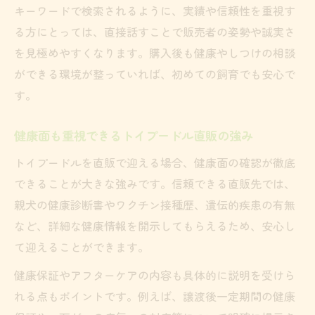
初めてなら直販トイプードルがおすすめな訳
キーワードで検索されるように、実績や信頼性を重視す
初めてでも安心なトイプードル直販の購入
る方にとっては、直接話すことで販売者の姿勢や誠実さ
サポート
を見極めやすくなります。購入後も健康やしつけの相談
トイプードル直販が初心者に選ばれる理由
ができる環境が整っていれば、初めての飼育でも安心で
を解説
す。
直販で迎えるトイプードルならしつけも相
健康面も重視できるトイプードル直販の強み
談しやすい
トイプードルを直販で迎える際の疑問と解
トイプードルを直販で迎える場合、健康面の確認が徹底
決策
できることが大きな強みです。信頼できる直販先では、
親犬の健康診断書やワクチン接種歴、遺伝的疾患の有無
初めてのトイプードル選びに直販が適して
など、詳細な健康情報を開示してもらえるため、安心し
いるワケ
て迎えることができます。
迎えた後も相談できる直販のメリット
トイプードル直販なら飼育後も手厚い相談
健康保証やアフターケアの内容も具体的に説明を受けら
対応が魅力
れる点もポイントです。例えば、譲渡後一定期間の健康