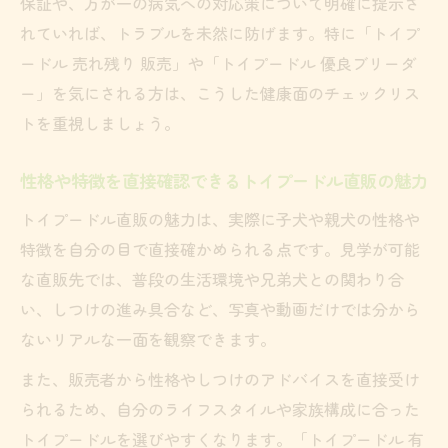
保証や、万が一の病気への対応策について明確に提示さ
直販でトイプードルを迎えた後のサポート
れていれば、トラブルを未然に防げます。特に「トイプ
内容を紹介
ードル 売れ残り 販売」や「トイプードル 優良ブリーダ
トイプードルの健康やしつけ相談ができる
ー」を気にされる方は、こうした健康面のチェックリス
直販の強み
トを重視しましょう。
迎えた後も安心なトイプードル直販のフォ
ロー体制
性格や特徴を直接確認できるトイプードル直販の魅力
トイプードルの育て方で困った時の直販サ
トイプードル直販の魅力は、実際に子犬や親犬の性格や
ポート例
特徴を自分の目で直接確かめられる点です。見学が可能
理想のトイプードルを直販で探すコツ
な直販先では、普段の生活環境や兄弟犬との関わり合
理想のトイプードルを直販で見つけるため
い、しつけの進み具合など、写真や動画だけでは分から
のポイント
ないリアルな一面を観察できます。
トイプードル直販で失敗しない探し方のコ
また、販売者から性格やしつけのアドバイスを直接受け
ツ
られるため、自分のライフスタイルや家族構成に合った
信頼できるトイプードル直販先の選定基準
トイプードルを選びやすくなります。「トイプードル 有