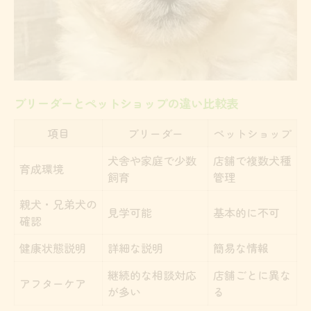
比較で見えるブリーダーの強み
健康な子犬を迎えるための注意点を知る
健康診断やワクチン状況のチェックリスト
ブリーダーから迎える際の注意点
ブリーダーとペットショップの違い比較表
ペットショップ利用時のリスク管理
項目
ブリーダー
ペットショップ
親犬の情報を確認する重要性
トイプードルの社会化と育成環境
犬舎や家庭で少数
店舗で複数犬種
育成環境
飼育
管理
店舗選びで後悔しないための見極め方
親犬・兄弟犬の
信頼できるブリーダーの見分け方一覧
見学可能
基本的に不可
確認
悪質業者を避けるためのポイント
健康状態説明
詳細な説明
簡易な情報
見学時に注目したい質問例
継続的な相談対応
店舗ごとに異な
口コミや評判の活用術
アフターケア
が多い
る
選択肢を比較する際の注意事項