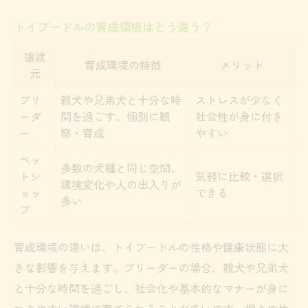
トイプードルの育成環境はどう違う？
譲渡
育成環境の特徴
メリット
元
ブリ
親犬や兄弟犬と十分な時
ストレスが少なく
ーダ
間を過ごす、個別に観
社会性が身に付き
ー
察・育成
やすい
ペッ
多数の犬種と同じ空間、
トシ
気軽に比較・選択
環境変化や人の出入りが
ョッ
できる
多い
プ
育成環境の違いは、トイプードルの性格や健康状態に大
きな影響を与えます。ブリーダーの場合、親犬や兄弟犬
と十分な時間を過ごし、社会化や基本的なマナーが身に