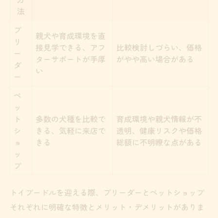
法
ブ
親犬や育成環境を直
リ
接見学できる、アフ
比較検討しづらい、価格
ー
ターサポートが手厚
がやや高い場合がある
ダ
い
ー
ペ
ッ
ト
多数の犬種を比較で
育成環境や親犬情報が不
シ
きる、気軽に来店で
透明、健康リスクや価格
ョ
きる
総額に不明瞭な点がある
ッ
プ
トイプードルを迎える際、ブリーダーとペットショップ
それぞれに明確な特徴とメリット・デメリットがありま