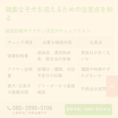
健康な子犬を迎えるための注意点を知
る
健康診断やワクチン状況のチェックリスト
チェック項目
必要な確認内容
注意点
感染症、遺伝性疾
実施日が古くな
健康診断書
患、寄生虫の有無
いか
ワクチン証明
接種日・種類、次回
種類や時期のず
書
予定日の記載
れがないか
親犬/兄弟犬
ブリーダーから直接
不明点は質問
の健康状態
確認
080-3990-5106
トイプードルを迎える際、健康診断やワクチン接種状況
見学予約・お問い合わせ
※見学はご予約必須です
の確認は極めて重要です。ブリーダーの場合は親犬や兄