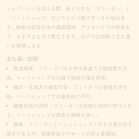
安心して家族を迎える最適な方法とは
トイプードルを迎える際、多くの方が「ブリーダー」と
ブリーダー・ペットショップ選びの最終チ
「ペットショップ」のどちらから購入すべきか悩みま
ェック項目
す。両者は販売方法や育成環境、アフターケアの有無な
後悔しないための意思決定ステップ
ど、さまざまな点で異なります。以下の比較表で主な違
いを整理します。
家族に合うトイプードルを見つけるコツ
譲渡後のサポート内容を比較する
主な違い比較
安心感を重視した選び方のポイント
育成環境：ブリーダーは犬舎や家庭で少数飼育が主
流。ペットショップは店舗で複数犬種を管理。
親犬・兄弟犬の確認可否：ブリーダーは直接見学可
能。ペットショップでは基本的に不可。
健康状態の説明：ブリーダーは詳細な説明が受けられ
る。ペットショップは簡易な情報が多い。
価格：ブリーダーとペットショップで大きな差が出る
場合があるが、健康保証やサポート内容も要確認。