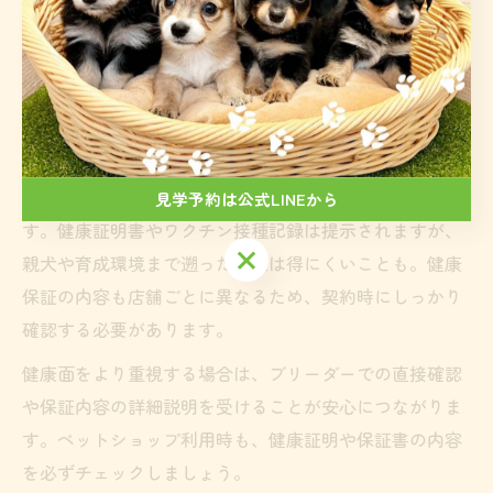
ブリーダーは遺伝疾患のリスク管理やワクチン接種、定
期的な健康診断を徹底しており、譲渡前の健康チェック
が細かく行われています。購入後も健康相談やアフター
フォローが期待できるのが強みです。
一方、ペットショップでは複数の犬が一緒に展示される
ため、感染症リスクやストレスが高まる場合がありま
見学予約は公式LINEから
す。健康証明書やワクチン接種記録は提示されますが、
見学予約は公式LINEから
親犬や育成環境まで遡った情報は得にくいことも。健康
保証の内容も店舗ごとに異なるため、契約時にしっかり
確認する必要があります。
健康面をより重視する場合は、ブリーダーでの直接確認
や保証内容の詳細説明を受けることが安心につながりま
す。ペットショップ利用時も、健康証明や保証書の内容
を必ずチェックしましょう。