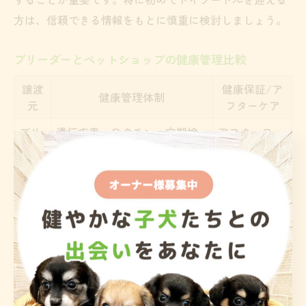
方は、信頼できる情報をもとに慎重に検討しましょう。
ブリーダーとペットショップの健康管理比較
譲渡
健康保証/ア
健康管理体制
元
フターケア
ブリ
遺伝疾患・ワクチン・定期検
アフターフォ
ーダ
診を徹底、親犬や兄弟犬も確
ローや健康相
ー
認可
談が充実
ペッ
健康証明書・ワクチン記録を
店舗によって
トシ
提示、複数犬で感染症やスト
保証内容に差
ョッ
レスのリスクあり
がある
プ
健康管理の観点で見ると、ブリーダーは親犬や兄弟犬の
健康状態を直接確認できる点が大きな特徴です。多くの