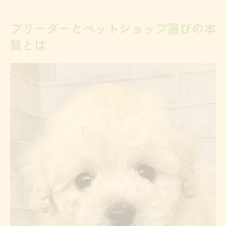
ペットショップを選ぶ際の注意点まとめ
トイプードル購入時に重視すべき違いを解説
ブリーダーとペットショップ選びの本
購入方法ごとのメリット・デメリット一覧
質とは
ブリーダーとペットショップの健康管理比
較
トイプードルの育成環境はどう違う？
重視すべきポイントを見極めるコツ
購入時に確認したい情報リスト
ブリーダーの魅力とペットショップの比較ポイ
ント
健康サポート体制を徹底比較
ブリーダーが注目されるワケとは
ペットショップとの違いを知る重要性
実際の購入体験から見る選択の違い