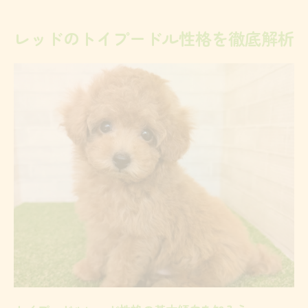
レッドは初心者にも飼いやすい性格なのか
レッドのトイプードル性格を徹底解析
個体差が大きいトイプードル性格の見極め
方
アプリコットとレッドの違いを知る
トイプードルレッドとアプリコットの性格
差
見た目と性格で比較するアプリコットとレ
ッド
トイプードルアプリコットの特徴と選び方
レッドからアプリコットへ変わる可能性と
は
トイプードルレッドとアプリコットの退色
傾向