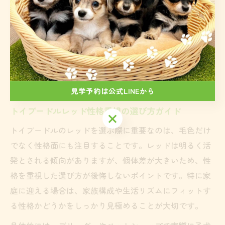
ードル レッド 退色 画像」などで実例を確認し、将来の
イメージを持って選ぶことが後悔しないポイントとなり
ます。
性格重視ならレッドはどう選ぶ？
見学予約は公式LINEから
トイプードルレッド性格重視の選び方ガイド
見学予約は公式LINEから
トイプードルのレッドを選ぶ際に重要なのは、毛色だけ
でなく性格面にも注目することです。レッドは明るく活
発とされる傾向がありますが、個体差が大きいため、性
格を重視した選び方が後悔しないポイントです。特に家
庭に迎える場合は、家族構成や生活リズムにフィットす
る性格かどうかをしっかり見極めることが大切です。