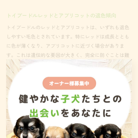
トイプードルレッドとアプリコットの退色傾向
トイプードルのレッドとアプリコットは、いずれも退色
しやすい毛色とされています。特にレッドは成長ととも
に色が薄くなり、アプリコットに近づく場合がありま
す。これは遺伝的な要因が大きく、完全に防ぐことは難
しいのが現状です。
「トイプードル レッド 退色 しない」を希望する方もい
ますが、実際には退色の進行度合いは個体差があり、同
じ兄弟でも異なることがあります。日々のケアや紫外線
対策、栄養バランスを意識することで、退色の進行を緩
やかにすることは可能です。
退色後の色合いも魅力の一つとして捉え、成長による変
化を楽しむ飼い方もおすすめです。購入時には「トイプ