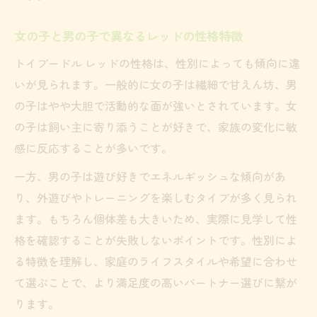
トイプードルレッド人気の秘密を徹底検証
女の子と男の子で異なるレッドの性格特徴
選ぶ前に知りたいレッド毛色の注意点
トイプードル レッドの性格は、性別によっても傾向に違
退色しやすいレッドの特徴と対策方法
いが見られます。一般的に女の子は繊細で甘えん坊、男
トイプードルレッドが珍しい色なのか解説
の子はやや大胆で活動的な面が強いとされています。女
人気色レッドの性格傾向と飼いやすさ比較
の子は飼い主に寄り添うことが好きで、家族の変化に敏
理想の一匹選びに役立つ見た目比較
感に反応することが多いです。
トイプードルレッドと他色の見た目比較法
一方、男の子は遊び好きでエネルギッシュな傾向があ
アプリコットやブラウンとの印象の違い
り、外遊びやトレーニングを楽しむタイプが多く見られ
成長によるレッドの見た目変化を解説
ます。もちろん個体差も大きいため、実際に見学して性
毛色と性格を総合して選ぶトイプードル
格を確認することが失敗しないポイントです。性別によ
トイプードルレッドの見分け方と選び方
る特徴を理解し、家庭のライフスタイルや希望に合わせ
て選ぶことで、より満足度の高いパートナー選びに繋が
ります。