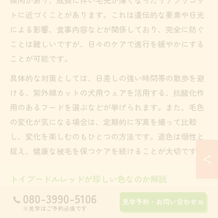
トに近づくことがあります。これは遺伝的な要素や日光
による影響、食事内容などが関係しており、完全に防ぐ
ことは難しいですが、日々のケアで進行を緩やかにする
ことが可能です。
具体的な対策としては、日差しの強い時間帯の散歩を避
ける、紫外線カットの犬用ウェアを活用する、抗酸化作
用のあるフードを選ぶなどが挙げられます。また、毛色
の変化が気になる場合は、定期的に写真を撮って比較
し、変化を楽しむのもひとつの方法です。退色は個性と
捉え、健康な被毛を保つケアを続けることが大切です。
トイプードルレッドが珍しい色なのか解説
080-3990-5106
トイプードルのレッドは、現在国内で最も流通している
見学予約・お問い合わせ
※見学はご予約必須です
毛色のひとつであり、珍しい色とはいえません。むし