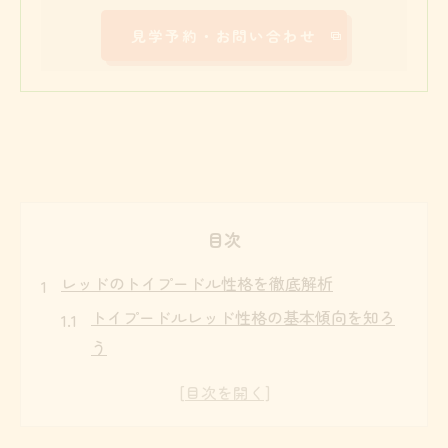
見学予約・お問い合わせ
目次
レッドのトイプードル性格を徹底解析
トイプードルレッド性格の基本傾向を知ろ
う
女の子と男の子で異なるレッドの性格特徴
活発で明るいトイプードルレッドの魅力と
は