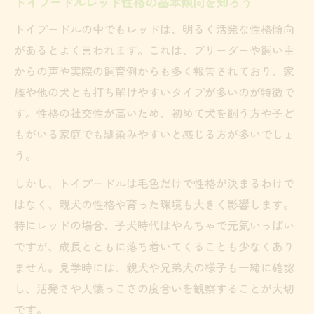
トイプードルレッド性格の基本傾向を知ろう
性格重視ならレッドはどう選ぶ？
トイプードルレッド性格重視の選び方ガイ
トイプードルの中でもレッドは、明るく活発な性格傾向
ド
があるとよく言われます。これは、ブリーダーや飼い主
からの声や実際の飼育例からも多く報告されており、家
理想の性格を見極めるトイプードル選び
族や他の犬とも打ち解けやすいタイプが多いのが特徴で
女の子男の子どちらが性格的におすすめか
す。性格の社交性が高いため、初めて犬を飼う方や子ど
家庭環境に合うトイプードルの選び方とは
もがいる家庭でも馴染みやすいと感じる方が多いでしょ
性格と見た目を両立したレッドの選び方
う。
トイプードル退色の傾向と対策ガイド
しかし、トイプードルは毛色だけで性格が決まるわけで
トイプードルレッド退色の仕組みと特徴
はなく、親犬の性格や育った環境も大きく影響します。
退色しないレッドを選ぶための注意点
特にレッドの場合、子犬時代はやんちゃで元気いっぱい
アプリコットやフォーンへの色変化に注意
ですが、成長とともに落ち着いてくることも少なくあり
トイプードル退色画像から分かる傾向とは
ません。見学時には、親犬や兄弟犬の様子も一緒に確認
退色を防ぐトイプードルケアと日常習慣
し、活発さや人懐っこさの度合いを観察することが大切
です。
レッド毛色が人気の理由と注意点も解説