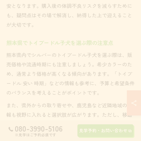
安となります。購入後の体調不良リスクを減らすために
も、疑問点はその場で解消し、納得した上で迎えること
が大切です。
熊本県でトイプードル子犬を選ぶ際の注意点
熊本県内でシルバーのトイプードル子犬を選ぶ際は、販
売価格や流通時期にも注意しましょう。希少カラーのた
め、通常より価格が高くなる傾向があります。「トイプ
ードル 安い 時期」などの情報も参考に、予算と希望条件
のバランスを考えることがポイントです。
また、県外からの取り寄せや、鹿児島など近隣地域の情
報も視野に入れると選択肢が広がります。ただし、移動
距離が長くなる場合は子犬への負担やアフターサポート
080-3990-5106
見学予約・お問い合わせ
の受けやすさも事前に確認してください。地元密着型の
※見学はご予約必須です