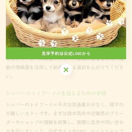
どから判断できます。見学時には子犬の様子や親犬の健
康状態、ワクチン接種歴や健康保証の有無を必ず確認し
ましょう。これらの確認を怠ると、後々健康面や性格面
でトラブルになるリスクがあります。
また、契約内容やアフターサポートの有無も大切な比較
ポイントです。熊本県内でも阿蘇や合志市など、地域ご
見学予約は公式LINEから
とにブリーダーの特徴やサポート体制が異なるため、複
数の情報源を活用して納得できる選択を心がけてくださ
見学予約は公式LINEから
い。
シルバーのトイプードルを迎えるための手順
シルバーのトイプードル子犬は流通量が少なく、探すの
が難しいカラーです。まずは熊本県内や近隣県のブリー
ダーやショップの情報を収集し、実際に見学や問い合わ
せを行いましょう。公式サイトやSNS、ペットショップ