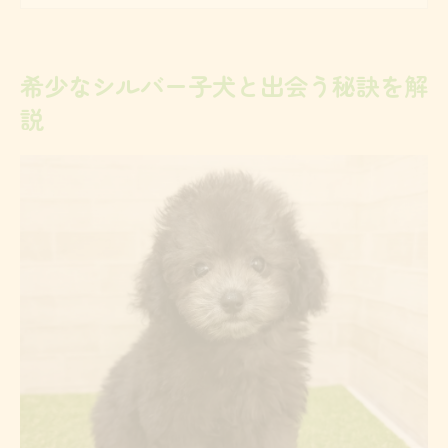
シルバーのトイプードル入手難易度と選び
方
希少なシルバー子犬と出会う秘訣を解
トイプードルのシルバー子犬の特徴や魅力
説
とは
シルバー毛色のトイプードルが珍しい理由
トイプードル選びで重視したい熊本県の視点
熊本県でトイプードルを選ぶ際のポイント
トイプードル購入時に押さえたい地域特性
熊本県内で人気のトイプードルの選び方
トイプードル子犬を熊本県で探す注意点
熊本でトイプードル選びに求められる視点
安心できる迎え方を知りたい方必見の情報
トイプードル子犬の安心な迎え方と注意事