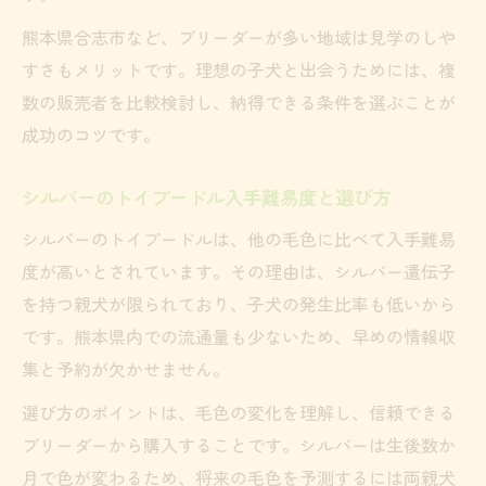
トイプードルブリーダー選びの信頼性チェ
熊本県合志市など、ブリーダーが多い地域は見学のしや
ック法
すさもメリットです。理想の子犬と出会うためには、複
信頼できるブリーダーの特徴と見分け方
数の販売者を比較検討し、納得できる条件を選ぶことが
トイプードル子犬を安心して迎えるための
成功のコツです。
選び方
シルバーのトイプードル入手難易度と選び方
良質なトイプードルブリーダーの見極めポ
イント
シルバーのトイプードルは、他の毛色に比べて入手難易
度が高いとされています。その理由は、シルバー遺伝子
熊本でブリーダー選びに失敗しない秘訣
を持つ親犬が限られており、子犬の発生比率も低いから
です。熊本県内での流通量も少ないため、早めの情報収
集と予約が欠かせません。
選び方のポイントは、毛色の変化を理解し、信頼できる
ブリーダーから購入することです。シルバーは生後数か
月で色が変わるため、将来の毛色を予測するには両親犬