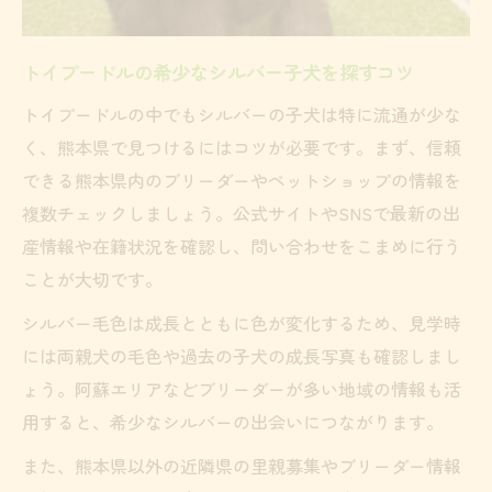
項
シルバーのトイプードルを迎えるための手
トイプードルの希少なシルバー子犬を探すコツ
順
トイプードルの中でもシルバーの子犬は特に流通が少な
トイプードルとの生活準備と心構えを解説
く、熊本県で見つけるにはコツが必要です。まず、信頼
トイプードル子犬を迎える際の安心ポイン
できる熊本県内のブリーダーやペットショップの情報を
ト
複数チェックしましょう。公式サイトやSNSで最新の出
健康なトイプードル子犬を選ぶための基準
産情報や在籍状況を確認し、問い合わせをこまめに行う
シルバートイプードル探しの比較ポイント
ことが大切です。
シルバートイプードルの子犬比較で見るべ
シルバー毛色は成長とともに色が変化するため、見学時
き点
には両親犬の毛色や過去の子犬の成長写真も確認しまし
トイプードル選びで重視すべき比較ポイン
ょう。阿蘇エリアなどブリーダーが多い地域の情報も活
ト
用すると、希少なシルバーの出会いにつながります。
熊本県でトイプードルの価格や特徴を徹底
また、熊本県以外の近隣県の里親募集やブリーダー情報
比較