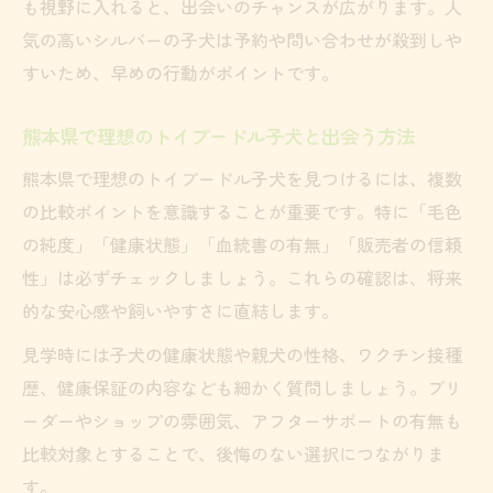
も視野に入れると、出会いのチャンスが広がります。人
トイプードル子犬の健康・毛色・性格の見
気の高いシルバーの子犬は予約や問い合わせが殺到しや
極め方
すいため、早めの行動がポイントです。
シルバー子犬のトイプードル比較術のコツ
熊本で理想の子犬を探すときのチェック項目
熊本県で理想のトイプードル子犬と出会う方法
トイプードル子犬探しで大切なチェックリ
熊本県で理想のトイプードル子犬を見つけるには、複数
スト
の比較ポイントを意識することが重要です。特に「毛色
熊本で理想のトイプードルを探すポイント
の純度」「健康状態」「血統書の有無」「販売者の信頼
集
性」は必ずチェックしましょう。これらの確認は、将来
トイプードル選びで失敗しないための確認
的な安心感や飼いやすさに直結します。
事項
見学時には子犬の健康状態や親犬の性格、ワクチン接種
健康なトイプードル子犬を見極める方法
歴、健康保証の内容なども細かく質問しましょう。ブリ
熊本県でトイプードル子犬を選ぶ際の注意
ーダーやショップの雰囲気、アフターサポートの有無も
点
比較対象とすることで、後悔のない選択につながりま
ブリーダーの信頼性を見抜く上手な選び方
す。