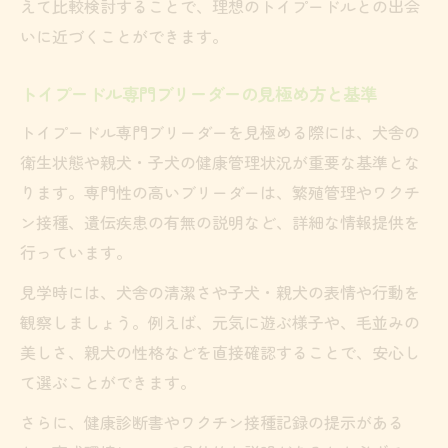
えて比較検討することで、理想のトイプードルとの出会
オンラインで比較できるブリーダー情報の
いに近づくことができます。
活用
譲渡や売れ残り子犬の注意点と対策を徹底
トイプードル専門ブリーダーの見極め方と基準
解説
トイプードル専門ブリーダーを見極める際には、犬舎の
ブリーダーとの信頼関係を築くコミュニケ
衛生状態や親犬・子犬の健康管理状況が重要な基準とな
ーション術
ります。専門性の高いブリーダーは、繁殖管理やワクチ
見学可能な鹿児島県内ブリーダーの選び方とは
ン接種、遺伝疾患の有無の説明など、詳細な情報提供を
見学予約ができるブリーダーを選ぶ理由
行っています。
ブリーダー犬舎の見学で注目すべきポイン
見学時には、犬舎の清潔さや子犬・親犬の表情や行動を
ト
観察しましょう。例えば、元気に遊ぶ様子や、毛並みの
トイプードルの親犬を直接見学するメリッ
美しさ、親犬の性格などを直接確認することで、安心し
ト
て選ぶことができます。
鹿児島のブリーダー比較で重視する要素
さらに、健康診断書やワクチン接種記録の提示がある
見学時にブリーダーへ確認すべき質問集