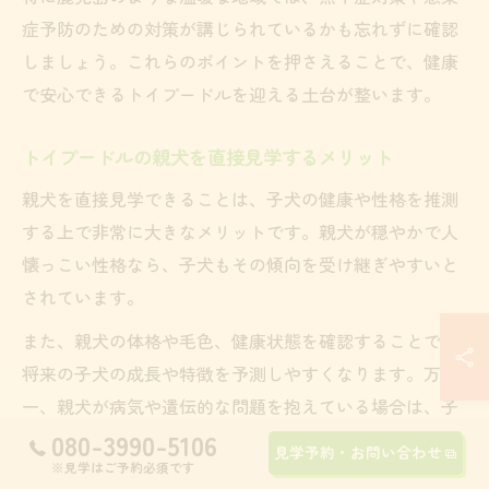
症予防のための対策が講じられているかも忘れずに確認
しましょう。これらのポイントを押さえることで、健康
で安心できるトイプードルを迎える土台が整います。
トイプードルの親犬を直接見学するメリット
親犬を直接見学できることは、子犬の健康や性格を推測
する上で非常に大きなメリットです。親犬が穏やかで人
懐っこい性格なら、子犬もその傾向を受け継ぎやすいと
されています。
また、親犬の体格や毛色、健康状態を確認することで、
将来の子犬の成長や特徴を予測しやすくなります。万が
一、親犬が病気や遺伝的な問題を抱えている場合は、子
犬にも影響が出る可能性があるため、事前にしっかりと
080-3990-5106
見学予約・お問い合わせ
観察しましょう。
※見学はご予約必須です