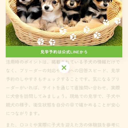
みんなのブリーダー鹿児島活用のポイント紹介
「みんなのブリーダー(鹿児島)」などのポータルサイト
は、鹿児島県内で信頼できるトイプードルブリーダーを
探す際に役立つツールです。サイト上で犬舎情報や子犬
の写真、飼育環境、口コミ評価などが一覧できるため、
比較検討がスムーズに行えます。
見学予約は公式LINEから
活用時のポイントは、掲載されている子犬の情報だけで
見学予約は公式LINEから
なく、ブリーダーの対応や質問への回答スピード、見学
予約のしやすさもチェックすることです。気になるブリ
ーダーがいれば、サイトを通じて直接問い合わせ、実際
に犬舎を訪問してみましょう。現地での見学で、子犬や
親犬の様子、衛生状態を自分の目で確かめることが安心
につながります。
また、口コミや実際に子犬を迎えた方の体験談を参考に