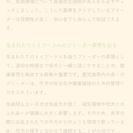
か、育成環境について具体的な説明があるかも必ずチェ
理想の家族を迎えるためのブリーダー比較ポイ
ックしましょう。こうした基準をクリアしているブリー
ント
ダーは信頼性が高く、初心者でも安心して相談できま
ブリーダーの育成方針を比較する重要性
す。
価格と健康のバランスでブリーダーを選ぶ
視点
生まれたてトイプードルのブリーダー事情を知る
ブリーダー評価や口コミの活用方法とは
生まれたてのトイプードルを扱うブリーダーの事情とし
トイプードルの個体差を見極める比較ポイ
て、適切な時期まで母犬と一緒に過ごさせることや、健
ント
康管理を徹底する姿勢が重要です。鹿児島県内の多くの
ブリーダーは、子犬の社会化や健康維持のための管理に
育成環境の違いが子犬に与える影響を知る
力を入れています。
生後間もない子犬は免疫力が低く、衛生環境や母犬との
ふれあいが健康に大きく影響します。そのため、見学の
際には生まれたての子犬がどのような環境で育っている
か、母犬の様子と合わせて確認することが大切です。