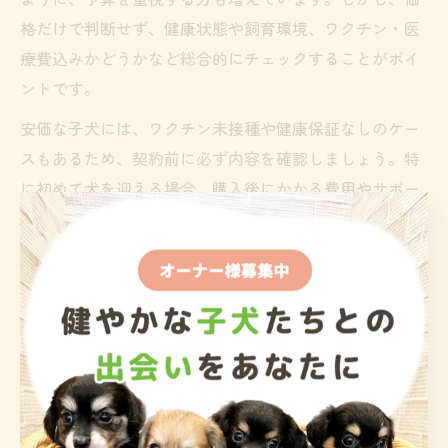
格だけで判断せず、健康状態や飼育環境、ワクチン・医
療費込みかどうかなど総合的にチェックすることがポイ
ントです。
安価な子犬には、ワクチン未接種や健康保証なしのケー
スもあるため、契約前に必ず内容を確認しましょう。特
に初めて犬を迎える場合、購入後にかかる費用やサポー
ト体制も事前に把握しておくと安心です。ブリーダーか
ら直接購入する場合は、子犬の健康診断書や親犬の血統
証明書が提示されるかもチェックしてください。
予算内で理想の子犬を見つけるためには、複数のブリー
ダーを比較し、見学や相談を重ねることが大切です。価
格に惑わされず、家族として長く健康に暮らせる子犬選
びを心がけましょう。