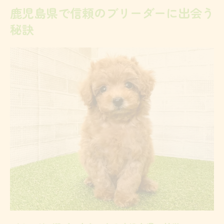
鹿児島県で信頼のブリーダーに出会う
信頼できるブリーダーと里親の違いを理解
秘訣
する
鹿児島で安いトイプードルブリーダーを探
すコツ
トイプードルの子犬選びで後悔しないための視
点
ブリーダーからトイプードル子犬を迎える
心構え
鹿児島で売れ残りや無料譲渡の注意点とは
健康な子犬を選ぶブリーダーのチェック方
法
10万円以下でも安心できる子犬選びの視点
みんなのブリーダー鹿児島活用のポイント