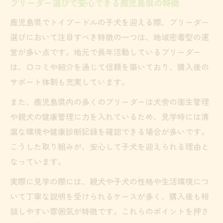
紹介
ブリーダー選びで安心できる鹿児島県の特徴
健康な子犬を迎えるために確認すべき育成環境
鹿児島県でトイプードルの子犬を迎える際、ブリーダー
ブリーダーが実践する育成環境の見極め方
選びにおいて注目すべき特徴の一つは、地域密着型の運
トイプードル育成で重視すべき衛生と管理
営が多い点です。地元で長年活動しているブリーダー
は、口コミや紹介を通じて信頼を築いており、購入後の
母犬と子犬の関係をブリーダーに確認しよ
サポート体制も充実しています。
う
室内飼育かどうかブリーダーに直接聞く重
また、鹿児島県内の多くのブリーダーは犬舎の衛生管理
要性
や親犬の健康管理に力を入れているため、見学時には清
潔な環境や健康診断記録を確認できる場合が多いです。
健康チェックに強いブリーダーの特徴を解
こうした取り組みが、安心して子犬を迎えられる理由と
説
なっています。
安心してトイプードルを迎えるブリーダー探し
ブリーダー選びで重視すべき安心材料とは
実際に見学の際には、親犬や子犬の性格や生活環境につ
何か
いて丁寧な説明を受けられるケースが多く、購入後も相
談しやすい雰囲気が特徴です。これらのポイントを押さ
鹿児島で見学可能なブリーダーの探し方