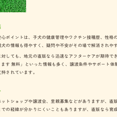
直販トイプードルの失敗しない見学ポイント
熊本県でトイプードル直販時の質問例と確認事項
熊本で良質なトイプードルを出会うコツ
感
熊本県で良質なトイプードル直販先の探し方
安心ポイントは、子犬の健康管理やワクチン接種歴、性格
トイプードル直販で良い出会いを叶えるポイント
親犬の情報も得やすく、疑問や不安がその場で解消されや
良質なトイプードル直販の見極め方を熊本県で学
熊本県の直販でトイプードルと素敵な出会いを
に対しても、地元の直販なら迅速なアフターケアが期待で
譲ります 無料」といった情報も多く、譲渡条件やサポート
トイプードル直販先の信頼性を熊本で確かめる方
支持されています。
見学予約は公式LINEから
見学予約は公式LINEから
直販に強い熊本県の信頼できる方法
トイプードル直販で熊本県の信頼できる選び方
い
熊本県で信頼されるトイプードル直販の特徴
ペットショップや譲渡会、里親募集などがありますが、直
トイプードル直販先を熊本県で安心して探す方法
までの経緯が分かりにくいこともありますが、直販なら育
熊本でトイプードル直販の安心ポイントを知ろう