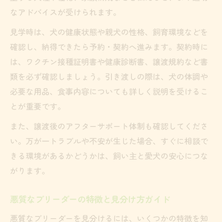
なアドバイスが受けられます。
ブリーダーから犬を飼った後のケアが大切
見学時は、犬の健康状態や親犬の性格、飼育環境などを
幸せな犬ライフを叶えるブリーダーの選択
確認し、納得できたら予約・契約へ進みます。契約時に
法
は、ワクチン接種証明書や健康診断書、譲渡規約など書
ブリーダー選びで長く続く安心を手に入れ
類を必ず確認しましょう。引き渡しの際は、犬の体調や
る
必要な用品、食事内容についても詳しく説明を受けるこ
とが重要です。
また、譲渡後のアフターサポート体制も確認してくださ
い。万が一トラブルや不安が生じた場合、すぐに相談で
きる環境があるかどうかは、飼い主と愛犬の安心につな
がります。
悪質なブリーダーの特徴と見分け方ガイド
悪質なブリーダーを見分けるには、いくつかの特徴を知