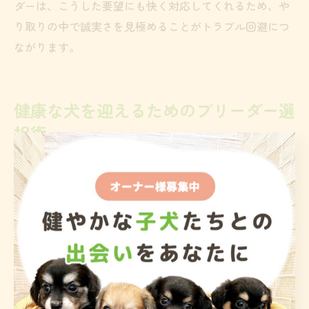
ダーは、こうした要望にも快く対応してくれるため、や
り取りの中で誠実さを見極めることがトラブル回避につ
ながります。
健康な犬を迎えるためのブリーダー選
択術
ブリーダー選びで重要な健康管理と衛生面
ブリーダー選びにおいて最も重視すべきポイントは、犬
舎の健康管理と衛生面です。犬が健康に育つためには、
清潔でストレスの少ない環境が必要不可欠です。親犬・
子犬ともに定期的な健康診断やワクチン接種が徹底され
ているか、犬舎の見学時に確認しましょう。
特に、犬舎内のにおいや床の清掃状況、水や餌の管理方