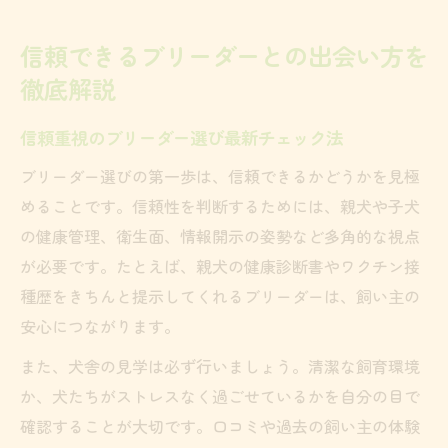
悪質なブリーダーの特徴と見分け方ガイド
犬と飼い主の信頼関係を築く出会いの極意
信頼できるブリーダーとの出会い方を
安心なパートナー選びならブリーダーの見極め
徹底解説
が鍵
安心できるブリーダーの特徴と見極め方
信頼重視のブリーダー選び最新チェック法
ブリーダーから犬を飼うデメリット比較
ブリーダー選びの第一歩は、信頼できるかどうかを見極
健康な犬を迎えるためのブリーダーチェッ
めることです。信頼性を判断するためには、親犬や子犬
ク
の健康管理、衛生面、情報開示の姿勢など多角的な視点
見学時に確認すべき衛生管理と親犬の様子
が必要です。たとえば、親犬の健康診断書やワクチン接
種歴をきちんと提示してくれるブリーダーは、飼い主の
ブリーダー選びで避けたいトラブル対策法
安心につながります。
健康な犬を迎えるためのブリーダー選択術
また、犬舎の見学は必ず行いましょう。清潔な飼育環境
ブリーダー選びで重要な健康管理と衛生面
か、犬たちがストレスなく過ごせているかを自分の目で
ワクチン接種歴や血統書の確認方法を解説
確認することが大切です。口コミや過去の飼い主の体験
ブリーダーから犬を飼う流れと準備ポイン