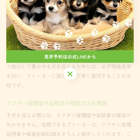
法などは、信頼できるブリーダーかどうかを見極める重
要なポイントとなります。悪質なブリーダーでは、犬舎
が不衛生であったり、複数の犬が過密状態で飼育されて
いることも少なくありません。
過去の失敗例として、見学せずに犬を購入し、後から健
康トラブルが発覚したケースも報告されています。健康
見学予約は公式LINEから
で安心して暮らせる犬を迎えるためには、必ず現地見学
見学予約は公式LINEから
を行い、ブリーダーに疑問点を丁寧に質問することが大
切です。
ワクチン接種歴や血統書の確認方法を解説
子犬を迎える際には、ワクチン接種歴や血統書の確認が
欠かせません。信頼できるブリーダーは、ワクチン接種
証明書や健康診断記録をきちんと提示してくれます。こ