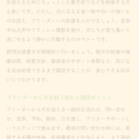
を伝えるためにちょっとした菓子折りなどを持参する方
愛犬家が実践する理想のブリーダー探しガイド
も多いです。ただし、犬に与える食べ物や匂いの強いも
理想のブリーダー探しで重視すべき基準と
のは控え、ブリーダーへの配慮を心がけましょう。見学
は
中は大声やフラッシュ撮影を避け、犬たちが落ち着いて
ブリーダーから犬を飼う何ヶ月後のサポー
過ごせるよう静かに行動するのがマナーです。
ト
質問は遠慮せず積極的に行いましょう。親犬の性格や健
見学から購入までのブリーダー選び実践術
康状態、飼育方針、譲渡後のサポート体制など、気にな
飼い主が安心できるブリーダー情報収集法
る点は納得できるまで確認することが、安心できる出会
ブリーダー選びで失敗しない体験談と教訓
いにつながります。
犬との幸せな暮らしはブリーダー選びから始ま
ブリーダーから犬を飼う流れと確認ポイント
る
ブリーダーから犬を迎える一般的な流れは、問い合わ
ブリーダー選びが犬との暮らしに与える影
せ、見学、予約、契約、引き渡し、アフターサポートと
響
いうステップで進みます。最初の問い合わせ時には、希
飼い主と犬の信頼関係を深める選び方ポイ
望する犬種や性格、家族構成などを伝えると、より適切
ント