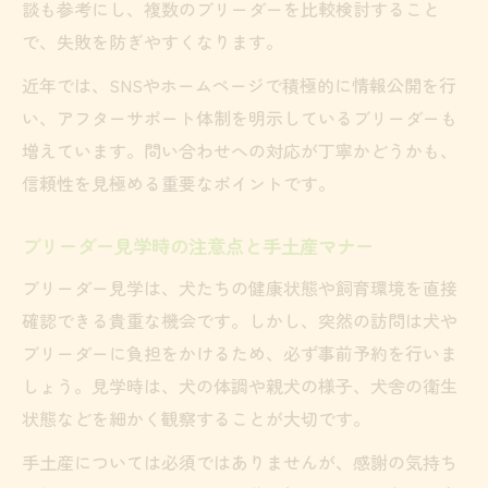
談も参考にし、複数のブリーダーを比較検討すること
ト
で、失敗を防ぎやすくなります。
信頼できるブリーダーの情報公開度とは
近年では、SNSやホームページで積極的に情報公開を行
安心なお迎え後のブリーダーサポート活用
い、アフターサポート体制を明示しているブリーダーも
法
増えています。問い合わせへの対応が丁寧かどうかも、
犬を飼う前に知るべきブリーダーの注意点
信頼性を見極める重要なポイントです。
ブリーダーから犬を飼う際の注意点総まと
め
ブリーダー見学時の注意点と手土産マナー
悪質ブリーダーを避けるための見学アドバ
ブリーダー見学は、犬たちの健康状態や飼育環境を直接
イス
確認できる貴重な機会です。しかし、突然の訪問は犬や
ブリーダー選びでよくあるトラブル事例紹
ブリーダーに負担をかけるため、必ず事前予約を行いま
介
しょう。見学時は、犬の体調や親犬の様子、犬舎の衛生
見学時に必ず確認したい契約書の内容一覧
状態などを細かく観察することが大切です。
犬を飼う前に知っておくべき飼育環境チェ
手土産については必須ではありませんが、感謝の気持ち
ック