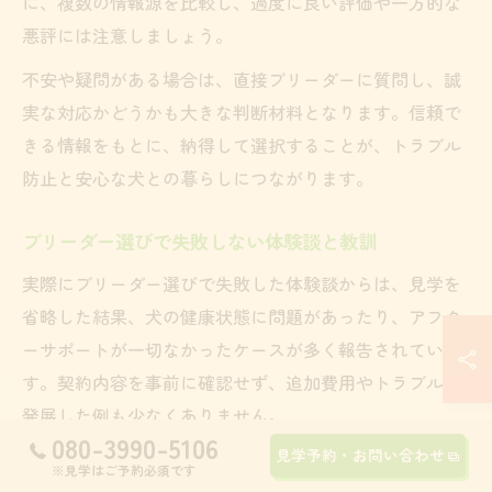
に、複数の情報源を比較し、過度に良い評価や一方的な
悪評には注意しましょう。
不安や疑問がある場合は、直接ブリーダーに質問し、誠
実な対応かどうかも大きな判断材料となります。信頼で
きる情報をもとに、納得して選択することが、トラブル
防止と安心な犬との暮らしにつながります。
ブリーダー選びで失敗しない体験談と教訓
実際にブリーダー選びで失敗した体験談からは、見学を
省略した結果、犬の健康状態に問題があったり、アフタ
ーサポートが一切なかったケースが多く報告されていま
す。契約内容を事前に確認せず、追加費用やトラブルに
発展した例も少なくありません。
080-3990-5106
見学予約・お問い合わせ
一方、成功した飼い主の多くは、複数のブリーダーを比
※見学はご予約必須です
較し、見学や質問を通じて信頼できる相手を見極めてい