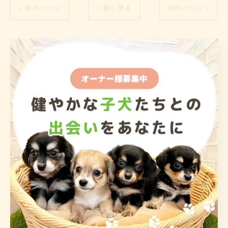
< 前のページ
一覧に戻る
次のページ >
関連タグ
#子犬
#九州
#ブリーダー
#ミックス
#オンライン見学
#熊本
カテゴリー
Categories
全てのカテゴリー
子犬
小型犬