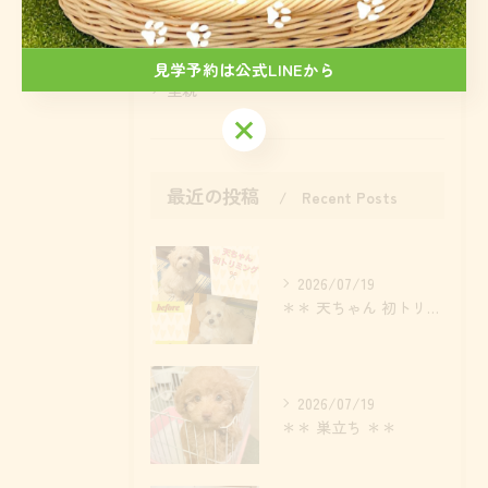
見学
直販
見学予約は公式LINEから
里親
見学予約は公式LINEから
最近の投稿
Recent Posts
2026/07/19
＊＊ 天ちゃん 初トリミング ＊＊
2026/07/19
＊＊ 巣立ち ＊＊