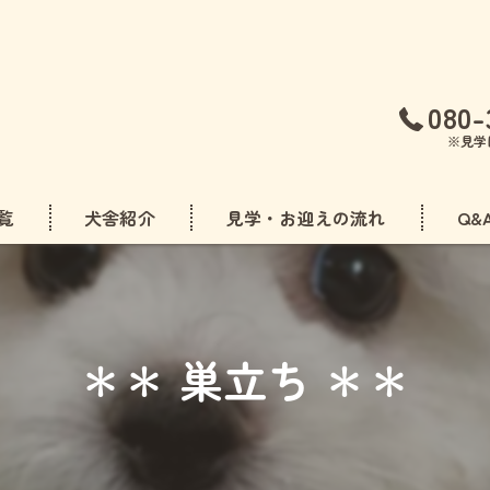
080-
※見学
覧
犬舎紹介
見学・お迎えの流れ
Q&
フリーゼ
ドル
＊＊ 巣立ち ＊＊
アダックスフンド
ズ