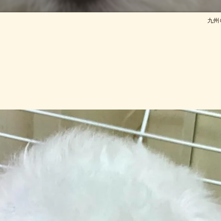
ズ
九州の
犬