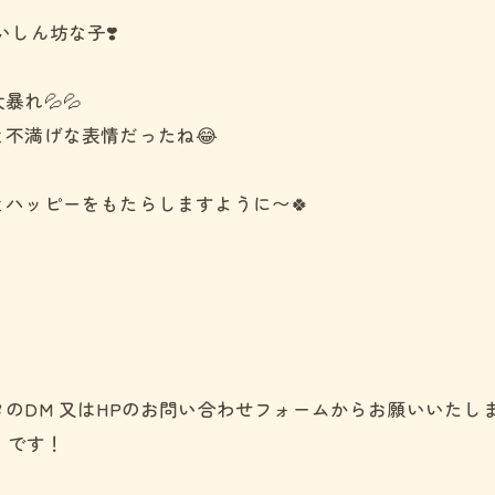
しん坊な子❣️
れ💦💦
不満げな表情だったね😂
ハッピーをもたらしますように〜🍀
見学予約は公式LINEから
見学予約は公式LINEから
のDM 又はHPのお問い合わせフォームからお願いいたし
m』です！