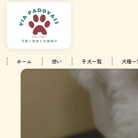
ホーム
想い
子犬一覧
犬種一
ビション
トイプー
ミニチュ
マルチー