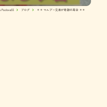
adova55
ブログ
＊＊ マルプー兄弟が奇跡の再会 ＊＊