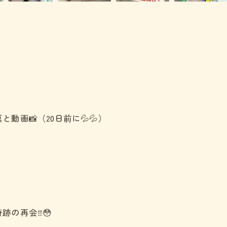
画📸（20日前に💦💦）
見学予約は公式LINEから
見学予約は公式LINEから
の再会‼️😳