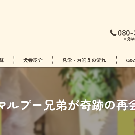
080-
※見学
覧
犬舎紹介
見学・お迎えの流れ
Q&
フリーゼ
ドル
 マルプー兄弟が奇跡の再会
アダックスフンド
ズ