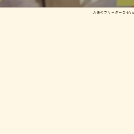
ズ
九州のブリーダーならVia P
犬