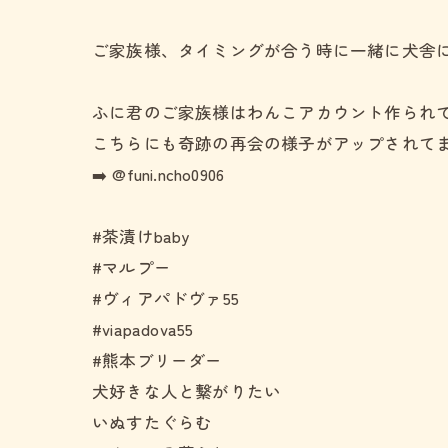
ご家族様、タイミングが合う時に一緒に犬舎に
ふに君のご家族様はわんこアカウント作られて
こちらにも奇跡の再会の様子がアップされてま
➡️ @funi.ncho0906
#茶漬けbaby
#マルプー
#ヴィアパドヴァ55
#viapadova55
#熊本ブリーダー
犬好きな人と繋がりたい
いぬすたぐらむ