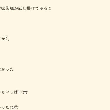
ご家族様が話し掛けてみると
か⁉️」
なかった
いっぱい❣️❣️
ったね😊