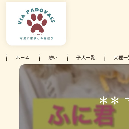
ホーム
想い
子犬一覧
犬種一
ビション
トイプー
＊＊
ミニチュ
マルチー