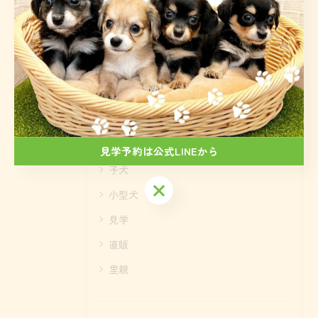
< 前のページ
一覧に戻る
次のページ >
カテゴリー
Categories
全てのカテゴリー
見学予約は公式LINEから
子犬
見学予約は公式LINEから
小型犬
見学
直販
里親