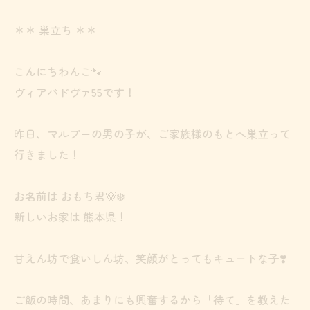
＊＊ 巣立ち ＊＊
こんにちわんこ🐾
ヴィアパドヴァ55です！
昨日、マルプーの男の子が、ご家族様のもとへ巣立って
行きました！
お名前は おもち君🐻‍❄️
新しいお家は 熊本県！
甘えん坊で食いしん坊、笑顔がとってもキュートな子❣️
ご飯の時間、あまりにも興奮するから「待て」を教えた