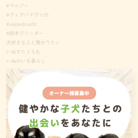
#マルプー
#ヴィアパドヴァ55
#viapadova55
#熊本ブリーダー
犬好きな人と繋がりたい
いぬすたぐらむ
いぬのいる暮らし
わんこ
わんすたぐらむ
わんこのいる生活
ブリーダー
岡本貴志ブリーダー