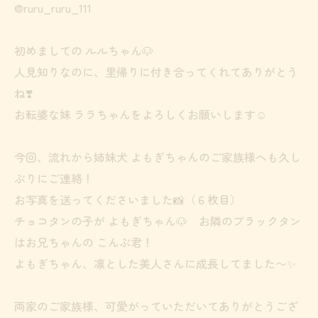
@ruru_ruru_111
初めましての ルルちゃん🐶
人見知りなのに、里帰りに付き合ってくれてありがとう
ね❣️
お転婆な妹 ララちゃんをよろしくお願いします☺️
今回、流れから姉妹犬 よもぎちゃんのご家族様へも久し
ぶりにご連絡！
お写真を送ってくださいました📸（６枚目）
チョコタンの子が よもぎちゃん🐶 お隣のブラックタン
はお兄ちゃんの こんぶ君！
よもぎちゃん、凛とした美人さんに成長してました〜✨
両家のご家族様、可愛がっていただいてありがとうござ