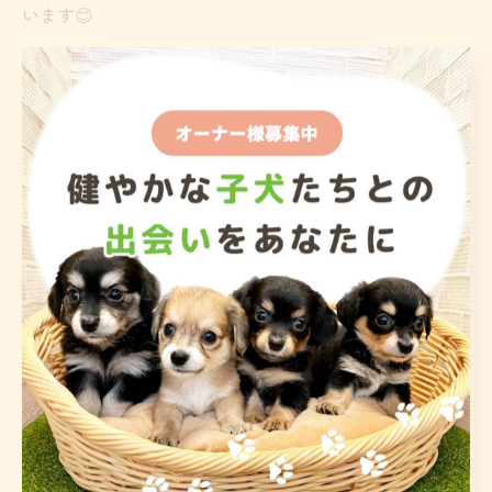
います😊
#おこげbaby
#チワックス
#ヴィアパドヴァ55
#viapadova55
#熊本ブリーダー
犬好きな人と繋がりたい
いぬすたぐらむ
いぬのいる暮らし
わんこ
わんすたぐらむ
わんこのいる生活
ブリーダー
岡本貴志ブリーダー