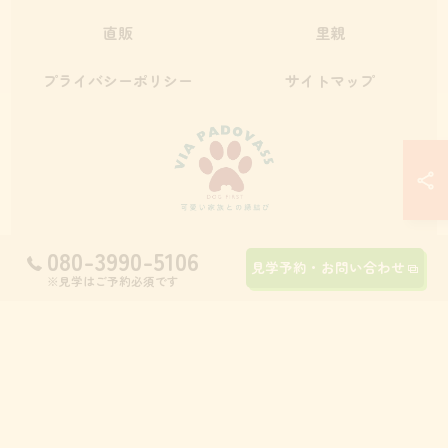
直販
里親
プライバシーポリシー
サイトマップ
080-3990-5106
見学予約・お問い合わせ
© 2026 九州のブリーダーならVia Padova55 ALL RIGHTS RESERVED.
※見学はご予約必須です