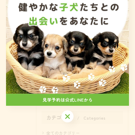
< 前のページ
一覧に戻る
次のページ >
関連タグ
#トイプードル
見学予約は公式LINEから
見学予約は公式LINEから
カテゴリー
Categories
全てのカテゴリー