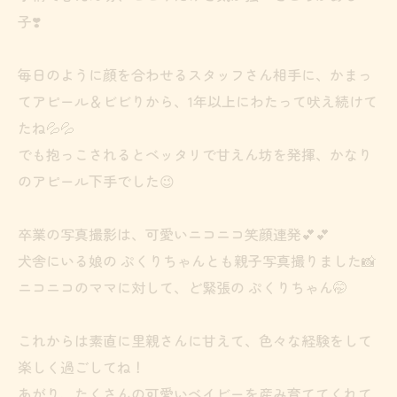
子❣️
毎日のように顔を合わせるスタッフさん相手に、かまっ
てアピール＆ビビりから、1年以上にわたって吠え続けて
たね💦💦
でも抱っこされるとベッタリで甘えん坊を発揮、かなり
のアピール下手でした😉
卒業の写真撮影は、可愛いニコニコ笑顔連発💕💕
犬舎にいる娘の ぷくりちゃんとも親子写真撮りました📸
ニコニコのママに対して、ど緊張の ぷくりちゃん🤭
これからは素直に里親さんに甘えて、色々な経験をして
楽しく過ごしてね！
あがり、たくさんの可愛いベイビーを産み育ててくれて