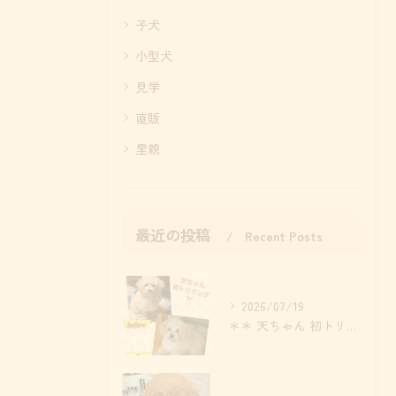
子犬
小型犬
見学
直販
里親
最近の投稿
Recent Posts
2026/07/19
＊＊ 天ちゃん 初トリミング ＊＊