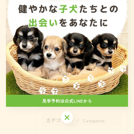
岡本貴志ブリーダー
< 前のページ
一覧に戻る
次のページ >
関連タグ
#トイプードル
見学予約は公式LINEから
見学予約は公式LINEから
カテゴリー
Categories