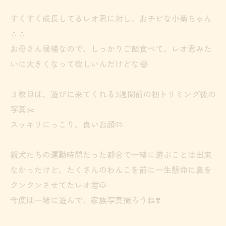
すくすく成長してるレオ君に対し、おチビな小菊ちゃん
💧💧
お母さん候補なので、しっかりご飯食べて、レオ君みた
いに大きくなって欲しいんだけどな😂
３枚目は、遊びに来てくれる3週間前の初トリミング後の
写真✂️
スッキリにっこり、良いお顔🫶
親犬たちの運動時間だった都合で一緒に遊ぶことは出来
なかったけど、たくさんのわんこを前に一生懸命に鼻を
クンクンさせてたレオ君🐶
今度は一緒に遊んで、家族写真撮ろうね❣️